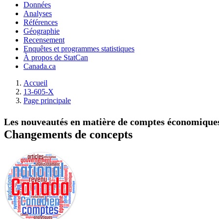
Données
Analyses
Références
Géographie
Recensement
Enquêtes et programmes statistiques
À propos de StatCan
Canada.ca
Accueil
13-605-X
Page principale
Les nouveautés en matière de comptes économique
Changements de concepts