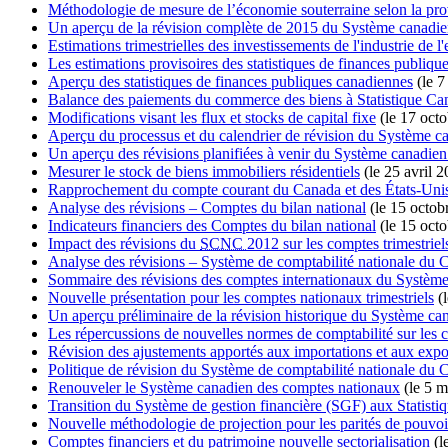
Méthodologie de mesure de l’économie souterraine selon la provi
Un aperçu de la révision complète de 2015 du Système canad
Estimations trimestrielles des investissements de l'industrie de l'
Les estimations provisoires des statistiques de finances publiques
Aperçu des statistiques de finances publiques canadiennes
(le 7
Balance des paiements du commerce des biens à Statistique Can
Modifications visant les flux et stocks de capital fixe
(le 17 oct
Aperçu du processus et du calendrier de révision du Système
Un aperçu des révisions planifiées à venir du Système canadi
Mesurer le stock de biens immobiliers résidentiels
(le 25 avril 2
Rapprochement du compte courant du Canada et des États-Unis
Analyse des révisions – Comptes du bilan national
(le 15 octob
Indicateurs financiers des Comptes du bilan national
(le 15 oct
Impact des révisions du
SCNC
2012 sur les comptes trimestriels
Analyse des révisions – Système de comptabilité nationale du
Sommaire des révisions des comptes internationaux du Système
Nouvelle présentation pour les comptes nationaux trimestriels
(l
Un aperçu préliminaire de la révision historique du Système c
Les répercussions de nouvelles normes de comptabilité sur les 
Révision des ajustements apportés aux importations et aux expor
Politique de révision du Système de comptabilité nationale du
Renouveler le Système canadien des comptes nationaux
(le 5 m
Transition du Système de gestion financière (SGF) aux Statisti
Nouvelle méthodologie de projection pour les parités de pouvoi
Comptes financiers et du patrimoine nouvelle sectorialisation
(l