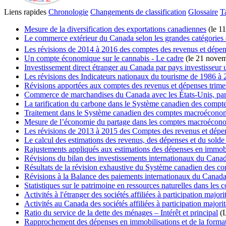
Liens rapides
Chronologie
Changements de classification
Glossaire
T
Mesure de la diversification des exportations canadiennes
(le 1
Le commerce extérieur du Canada selon les grandes catégorie
Les révisions de 2014 à 2016 des comptes des revenus et dépe
Un compte économique sur le cannabis - Le cadre
(le 21 nove
Investissement direct étranger au Canada par pays investisseur 
Les révisions des Indicateurs nationaux du tourisme de 1986 à
Révisions apportées aux comptes des revenus et dépenses trimes
Commerce de marchandises du Canada avec les États-Unis, par
La tarification du carbone dans le Système canadien des com
Traitement dans le Système canadien des comptes macroéconom
Mesure de l’économie du partage dans les comptes macroéco
Les révisions de 2013 à 2015 des Comptes des revenus et dépe
Le calcul des estimations des revenus, des dépenses et du solde 
Rajustements appliqués aux estimations des dépenses en immobili
Révisions du bilan des investissements internationaux du Cana
Résultats de la révision exhaustive du Système canadien des
Révisions à la Balance des paiements internationaux du Canad
Statistiques sur le patrimoine en ressources naturelles dans les 
Activités à l'étranger des sociétés affiliées à participation ma
Activités au Canada des sociétés affiliées à participation major
Ratio du service de la dette des ménages – Intérêt et principal
(L
Rapprochement des dépenses en immobilisations et de la formati