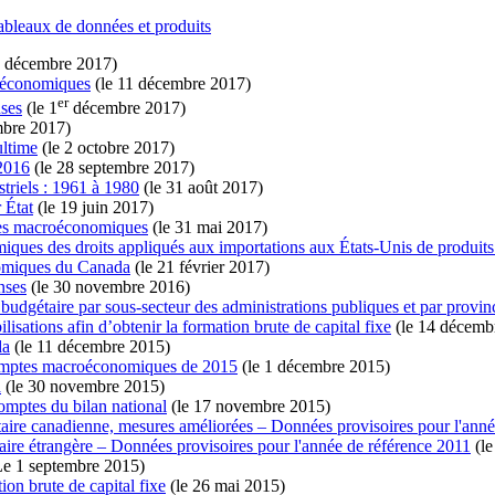
ableaux de données et produits
1 décembre 2017)
s économiques
(le 11 décembre 2017)
er
nses
(le 1
décembre 2017)
mbre 2017)
ultime
(le 2 octobre 2017)
 2016
(le 28 septembre 2017)
triels : 1961 à 1980
(le 31 août 2017)
 État
(le 19 juin 2017)
ptes macroéconomiques
(le 31 mai 2017)
iques des droits appliqués aux importations aux
États-Unis
de produits
nomiques du Canada
(le 21 février 2017)
nses
(le 30 novembre 2016)
budgétaire par sous-secteur des administrations publiques et par province
sations afin d’obtenir la formation brute de capital fixe
(le 14 décemb
da
(le 11 décembre 2015)
 comptes macroéconomiques de 2015
(le 1 décembre 2015)
a
(le 30 novembre 2015)
comptes du bilan national
(le 17 novembre 2015)
joritaire canadienne, mesures améliorées – Données provisoires pour l'an
itaire étrangère – Données provisoires pour l'année de référence 2011
(le
e 1 septembre 2015)
on brute de capital fixe
(le 26 mai 2015)