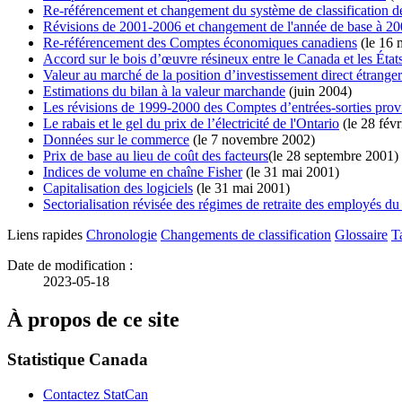
Re-référencement et changement du système de classification de
Révisions de 2001-2006 et changement de l'année de base à 20
Re-référencement des Comptes économiques canadiens
(le 16 
Accord sur le bois d’œuvre résineux entre le Canada et les État
Valeur au marché de la position d’investissement direct étranger
Estimations du bilan à la valeur marchande
(juin 2004)
Les révisions de 1999-2000 des Comptes d’entrées-sorties prov
Le rabais et le gel du prix de l’électricité de l'Ontario
(le 28 févr
Données sur le commerce
(le 7 novembre 2002)
Prix de base au lieu de coût des facteurs
(le 28 septembre 2001)
Indices de volume en chaîne Fisher
(le 31 mai 2001)
Capitalisation des logiciels
(le 31 mai 2001)
Sectorialisation révisée des régimes de retraite des employés du
Liens rapides
Chronologie
Changements de classification
Glossaire
T
Date de modification :
2023-05-18
À propos de ce site
Statistique Canada
Contactez StatCan