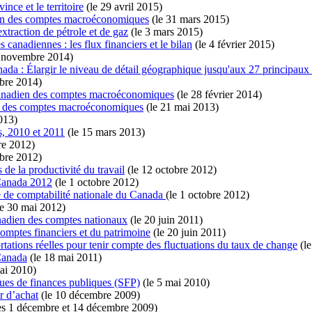
nce et le territoire
(le 29 avril 2015)
ien des comptes macroéconomiques
(le 31 mars 2015)
extraction de pétrole et de gaz
(le 3 mars 2015)
 canadiennes : les flux financiers et le bilan
(le 4 février 2015)
 novembre 2014)
ada : Élargir le niveau de détail géographique jusqu'aux 27 principau
obre 2014)
 canadien des comptes macroéconomiques
(le 28 février 2014)
en des comptes macroéconomiques
(le 21 mai 2013)
013)
, 2010 et 2011
(le 15 mars 2013)
re 2012)
obre 2012)
 de la productivité du travail
(le 12 octobre 2012)
 Canada 2012
(le 1 octobre 2012)
 de comptabilité nationale du Canada
(le 1 octobre 2012)
e 30 mai 2012)
anadien des comptes nationaux
(le 20 juin 2011)
comptes financiers et du patrimoine
(le 20 juin 2011)
tations réelles pour tenir compte des fluctuations du taux de change
(le
 Canada
(le 18 mai 2011)
ai 2010)
ques de finances publiques (SFP)
(le 5 mai 2010)
r d’achat
(le 10 décembre 2009)
es 1 décembre et 14 décembre 2009)