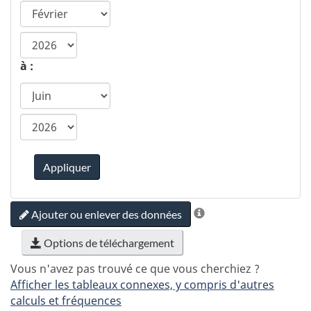
année
de
à :
début
ca.statcan.tableviewer.web.hiddenlabel.timefram
Appliquer
Ajouter ou enlever des données
Options de téléchargement
Vous n'avez pas trouvé ce que vous cherchiez ?
Afficher les tableaux connexes, y compris d'autres
calculs et fréquences