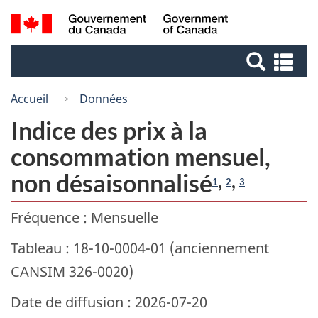
Passer
Passer
Recherche
/
au
à
Government
et
contenu
la
of
Re
menus
principal
version
Canada
et
HTML
me
Accueil
Données
simplifiée
Indice des prix à la
consommation mensuel,
non désaisonnalisé
,
,
1
2
3
Fréquence : Mensuelle
Tableau : 18-10-0004-01 (anciennement
CANSIM 326-0020)
Date de diffusion : 2026-07-20