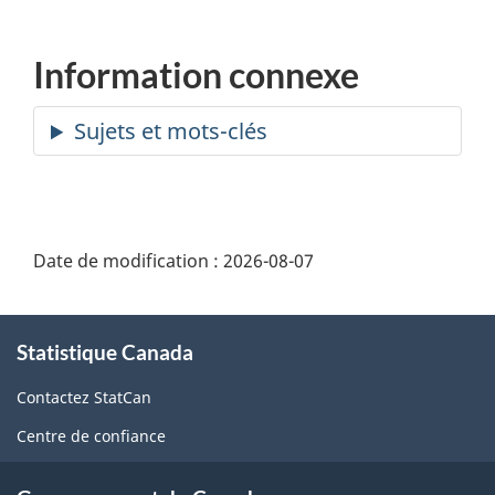
Information connexe
Date de modification :
2026-08-07
À
Statistique Canada
propos
de
Contactez StatCan
ce
Centre de confiance
site