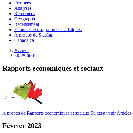
Données
Analyses
Références
Géographie
Recensement
Enquêtes et programmes statistiques
À propos de StatCan
Canada.ca
Accueil
36-28-0001
Rapports économiques et sociaux
À propos de Rapports économiques et sociaux
Sujets à venir
Articles
Février
2023