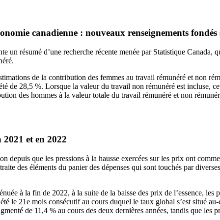
économie canadienne : nouveaux renseignements fondés 
ésente un résumé d’une recherche récente menée par Statistique Canada, q
néré.
estimations de la contribution des femmes au travail rémunéré et non ré
 été de 28,5 %. Lorsque la valeur du travail non rémunéré est incluse, c
bution des hommes à la valeur totale du travail rémunéré et non rémunér
n 2021 et en 2022
on depuis que les pressions à la hausse exercées sur les prix ont comme
traite des éléments du panier des dépenses qui sont touchés par diverses 
nuée à la fin de 2022, à la suite de la baisse des prix de l’essence, les 
le 21e mois consécutif au cours duquel le taux global s’est situé au-de
gmenté de 11,4 % au cours des deux dernières années, tandis que les pri