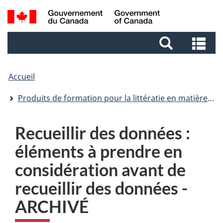
Aller
Aller
Passer
Recherche
au
au
à
et
contenu
pied
la
Re
menus
principal
de
version
et
page
HTML
me
simplifiée
Accueil
Produits de formation pour la littératie en matière de données
Recueillir des données :
éléments à prendre en
considération avant de
recueillir des données -
ARCHIVÉ