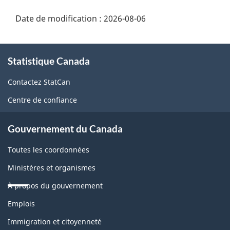
Date de modification :
2026-08-06
À
Statistique Canada
propos
de
Contactez StatCan
ce
Centre de confiance
site
Gouvernement du Canada
Toutes les coordonnées
Ministères et organismes
À propos du gouvernement
Thèmes
Emplois
et
sujets
Immigration et citoyenneté