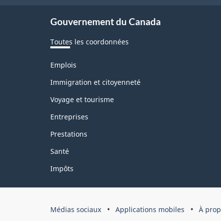
ce
Gouvernement du Canada
site
Toutes les coordonnées
Thèmes
Emplois
et
sujets
Immigration et citoyenneté
Voyage et tourisme
Entreprises
Prestations
Santé
Impôts
Organisation
Médias sociaux
Applications mobiles
À prop
du