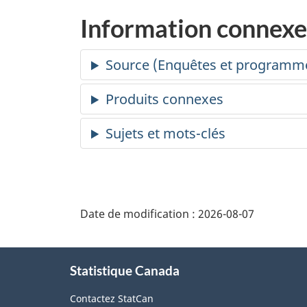
Information connexe
Date de modification :
2026-08-07
À
Statistique Canada
propos
de
Contactez StatCan