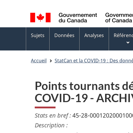
Sélection
WxT
de
Language
la
switcher
Menus
langue
Sujets
Données
Analyses
Référen
des
sujets
Accueil
StatCan et la COVID-19 : Des donn
Points tournants dé
COVID-19 - ARCH
Stats en bref :
45-28-0001202000100
Description :