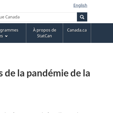
English
que Canada
Rechercher
rogrammes
À propos de
Canada.ca
es
StatCan
s de la pandémie de la