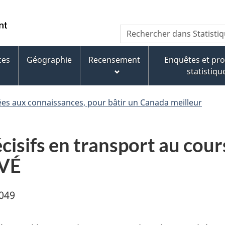
Aller
Aller
Passer
au
au
à
WxT
Rechercher dans Statisti
contenu
pied
la
Search
principal
de
version
page
HTML
ces
Géographie
Recensement
Enquêtes et p
form
simplifiée
statistiqu
ées aux connaissances, pour bâtir un Canada meilleur
cisifs en transport au cour
IVÉ
049