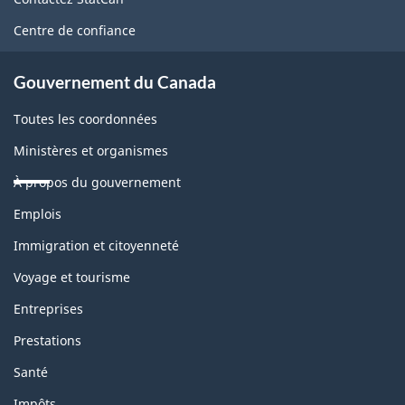
ce
Centre de confiance
site
Gouvernement du Canada
Toutes les coordonnées
Ministères et organismes
À propos du gouvernement
Thèmes
Emplois
et
sujets
Immigration et citoyenneté
Voyage et tourisme
Entreprises
Prestations
Santé
Impôts