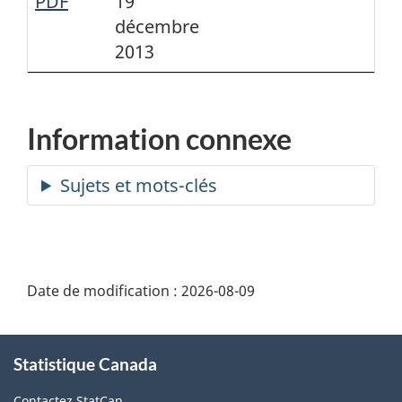
PDF
19
décembre
2013
Information connexe
Date de modification :
2026-08-09
À
Statistique Canada
propos
de
Contactez StatCan