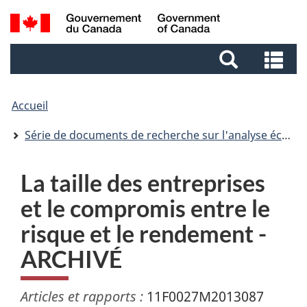
Aller
Aller
Passer
Recherche
au
au
à
et
contenu
pied
la
Re
menus
principal
de
version
et
page
HTML
me
simplifiée
Accueil
Série de documents de recherche sur l'analyse économique (AE)
La taille des entreprises
et le compromis entre le
risque et le rendement -
ARCHIVÉ
Articles et rapports :
11F0027M2013087