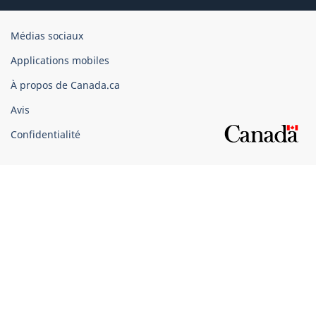
Organisation
Médias sociaux
du
Applications mobiles
gouvernement
du
À propos de Canada.ca
Canada
Avis
Confidentialité