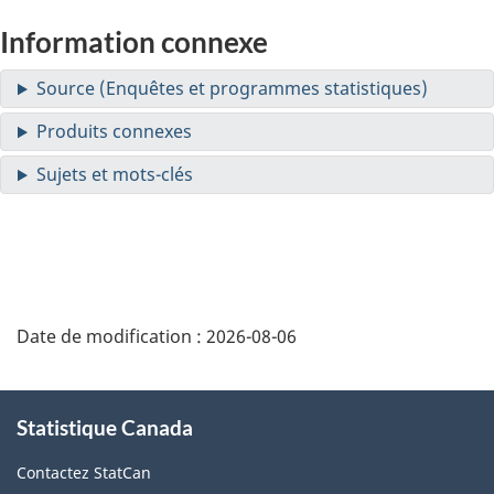
Information connexe
Date de modification :
2026-08-06
À
Statistique Canada
propos
de
Contactez StatCan