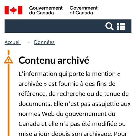
Passer
Passer
Recherche
/
au
à
Government
et
contenu
la
of
Re
menus
principal
version
Canada
et
HTML
me
Accueil
Données
simplifiée
Contenu archivé
L'information qui porte la mention «
archivée » est fournie à des fins de
référence, de recherche ou de tenue de
documents. Elle n'est pas assujettie aux
normes Web du gouvernement du
Canada et elle n'a pas été modifiée ou
mise à jour depuis son archivage. Pour