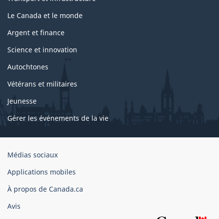
Le Canada et le monde
Argent et finance
Science et innovation
Autochtones
Vétérans et militaires
Jeunesse
Gérer les événements de la vie
Organisation
Médias sociaux
du
Applications mobiles
gouvernement
du
À propos de Canada.ca
Canada
Avis