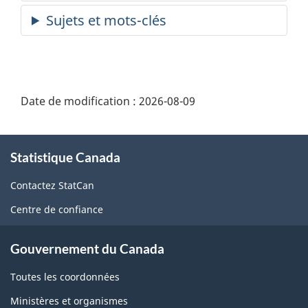
Date de modification :
2026-08-09
À
Statistique Canada
propos
de
Contactez StatCan
ce
Centre de confiance
site
Gouvernement du Canada
Toutes les coordonnées
Ministères et organismes