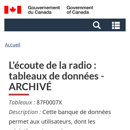
Aller
Aller
Passer
Recherche
au
au
à
et
contenu
pied
la
Re
menus
principal
de
version
et
page
HTML
me
simplifiée
Accueil
L'écoute de la radio :
tableaux de données -
ARCHIVÉ
Tableaux :
87F0007X
Description :
Cette banque de données
permet aux utilisateurs, dont les