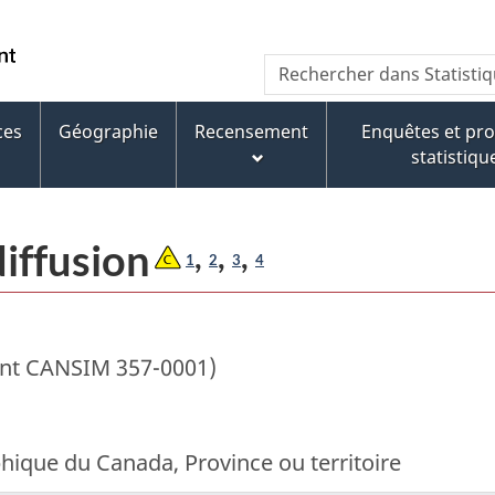
Passer
Passer
Passer
au
à
à
/
Recherche
Rechercher
contenu
« À
la
Government
dans
principal
propos
version
of
Statistique
de
HTML
ces
Géographie
Recensement
Enquêtes et p
Canada
Canada
ce
simplifiée
statistiqu
site »
diffusion
,
,
,
1
2
3
4
ent CANSIM 357-0001)
ique du Canada, Province ou territoire