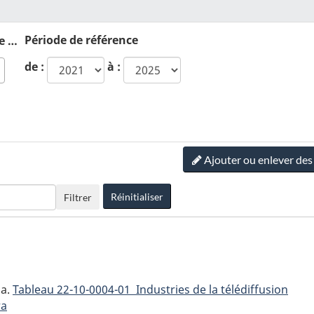
Période de référence
Système de classification des industries de l'Amérique du Nord (SCIAN) :
de :
à :
Ajouter ou enlever de
Réinitialiser
Filtrer
da.
Tableau
22-10-0004-01 Industries de la télédiffusion
ra