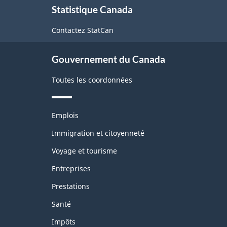
À
Statistique Canada
propos
de
Contactez StatCan
ce
Gouvernement du Canada
site
Toutes les coordonnées
Thèmes
Emplois
et
sujets
Immigration et citoyenneté
Voyage et tourisme
Entreprises
Prestations
Santé
Impôts