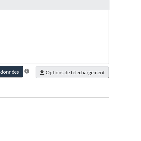
s données
Options de téléchargement