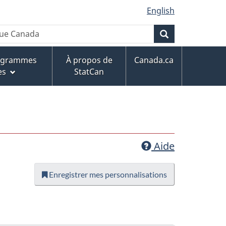
English
Recherche
rogrammes
À propos de
Canada.ca
es
StatCan
Aide
Enregistrer mes personnalisations