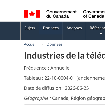
Sélection
de
la
Menus
langue
Sujets
Données
Analyses
Référen
des
sujets
Accueil
Données
Industries de la télé
Fréquence : Annuelle
Tableau : 22-10-0004-01 (anciennem
Date de diffusion : 2026-06-25
Géographie :
Canada, Région géograph