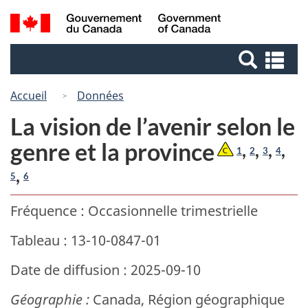
Passer
Passer
Recherche
/
au
à
Government
et
contenu
la
of
Re
menus
principal
version
Canada
et
HTML
me
Accueil
Données
simplifiée
La vision de l’avenir selon le
genre et la province
,
,
,
,
1
2
3
4
,
5
6
Fréquence : Occasionnelle trimestrielle
Tableau : 13-10-0847-01
Date de diffusion : 2025-09-10
Géographie :
Canada, Région géographique