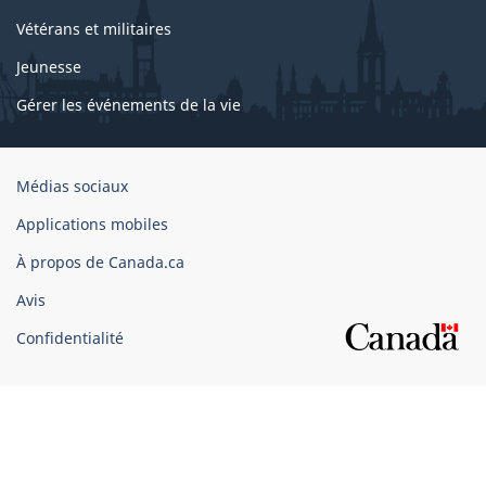
Vétérans et militaires
Jeunesse
Gérer les événements de la vie
Organisation
Médias sociaux
du
Applications mobiles
gouvernement
du
À propos de Canada.ca
Canada
Avis
Confidentialité