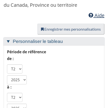
du Canada, Province ou territoire
Aide
Enregistrer mes personnalisations
Personnaliser le tableau
Période de référence
de :
année
de
à :
début
ca.statcan.tableviewer.web.hiddenlabel.timefram