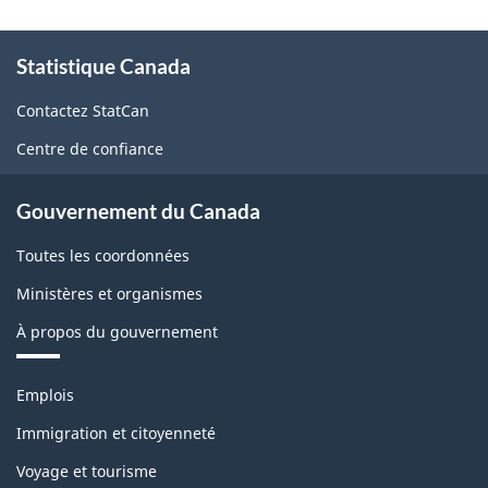
À
Statistique Canada
propos
de
Contactez StatCan
ce
Centre de confiance
site
Gouvernement du Canada
Toutes les coordonnées
Ministères et organismes
À propos du gouvernement
Thèmes
Emplois
et
sujets
Immigration et citoyenneté
Voyage et tourisme