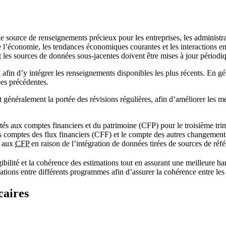
rce de renseignements précieux pour les entreprises, les administrati
de l’économie, les tendances économiques courantes et les interactions 
 et les sources de données sous-jacentes doivent être mises à jour périod
M
afin d’y intégrer les renseignements disponibles les plus récents. En gé
ées précédentes.
 généralement la portée des révisions régulières, afin d’améliorer les m
s aux comptes financiers et du patrimoine (CFP) pour le troisième tri
s comptes des flux financiers (CFF) et le compte des autres changemen
s aux
CFP
en raison de l’intégration de données tirées de sources de ré
igibilité et la cohérence des estimations tout en assurant une meilleure ha
tions entre différents programmes afin d’assurer la cohérence entre les c
caires