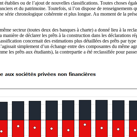
ont établies ou de l’ajout de nouvelles classifications. Toutes choses éga
ciers et du patrimoine. Toutefois, si l’on dispose de renseignements qui
une série chronologique cohérente et plus longue. Au moment de la présent
 même secteur (toutes deux des banques à charte) a donné lieu à la reclas
a manière de déclarer les prêts à la construction dans les déclarations 
assification concernait des estimations plus détaillées des prêts par typ
’il s’agissait simplement d’un échange entre des composantes du même agr
e les prêts aux étudiants), la contrepartie a été reclassifiée pour pass