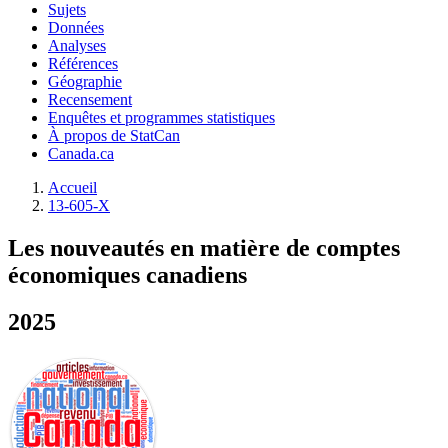
Sujets
Données
Analyses
Références
Géographie
Recensement
Enquêtes et programmes statistiques
À propos de StatCan
Canada.ca
Accueil
13-605-X
Les nouveautés en matière de comptes
économiques canadiens
2025