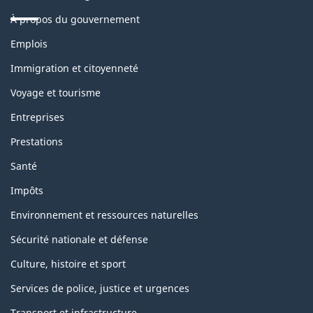
À propos du gouvernement
Thèmes
Emplois
et
sujets
Immigration et citoyenneté
Voyage et tourisme
Entreprises
Prestations
Santé
Impôts
Environnement et ressources naturelles
Sécurité nationale et défense
Culture, histoire et sport
Services de police, justice et urgences
Transport et infrastructure