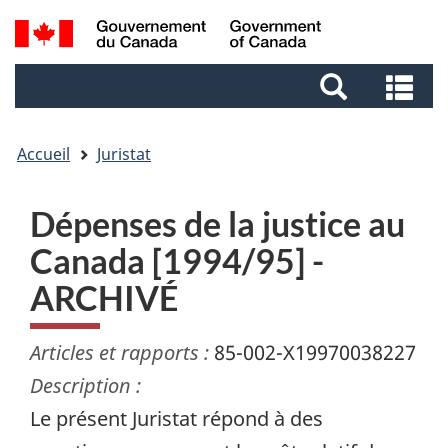
Aller
Aller
Passer
Recherche
au
au
à
et
contenu
pied
la
Re
menus
principal
de
version
et
page
HTML
me
simplifiée
Accueil
Juristat
Dépenses de la justice au
Canada [1994/95] -
ARCHIVÉ
Articles et rapports :
85-002-X19970038227
Description :
Le présent Juristat répond à des