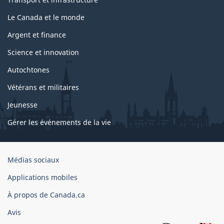
Le Canada et le monde
Argent et finance
Science et innovation
Autochtones
Vétérans et militaires
Jeunesse
Gérer les événements de la vie
Organisation
Médias sociaux
du
Applications mobiles
gouvernement
du
À propos de Canada.ca
Canada
Avis