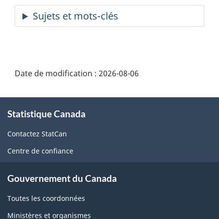
Date de modification :
2026-08-06
À
Statistique Canada
propos
de
Contactez StatCan
ce
Centre de confiance
site
Gouvernement du Canada
Toutes les coordonnées
Ministères et organismes