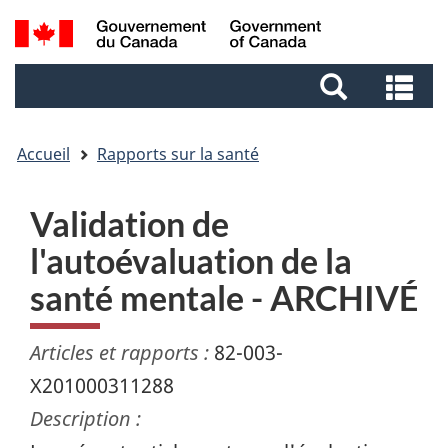
Aller
Aller
Passer
Recherche
au
au
à
et
contenu
pied
la
Re
menus
principal
de
version
et
page
HTML
me
simplifiée
Accueil
Rapports sur la santé
Validation de
l'autoévaluation de la
santé mentale - ARCHIVÉ
Articles et rapports :
82-003-
X201000311288
Description :