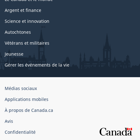
Argent et finance
Science et innovation
Autochtones
Vétérans et militaires
Jeunesse
Gérer les événements de la vie
Organisation
Médias sociaux
du
Applications mobiles
gouvernement
du
À propos de Canada.ca
Canada
Avis
Confidentialité