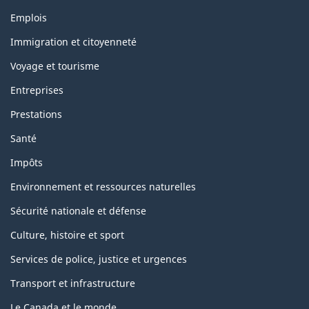
Thèmes
Emplois
et
sujets
Immigration et citoyenneté
Voyage et tourisme
Entreprises
Prestations
Santé
Impôts
Environnement et ressources naturelles
Sécurité nationale et défense
Culture, histoire et sport
Services de police, justice et urgences
Transport et infrastructure
Le Canada et le monde