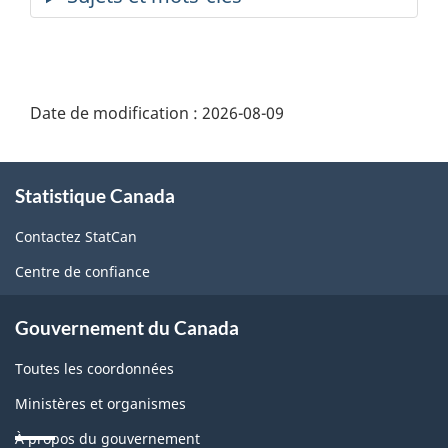
Date de modification :
2026-08-09
À
Statistique Canada
propos
de
Contactez StatCan
ce
Centre de confiance
site
Gouvernement du Canada
Toutes les coordonnées
Ministères et organismes
À propos du gouvernement