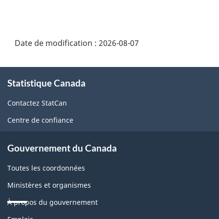
Date de modification :
2026-08-07
À
Statistique Canada
propos
de
Contactez StatCan
ce
Centre de confiance
site
Gouvernement du Canada
Toutes les coordonnées
Ministères et organismes
À propos du gouvernement
Thèmes