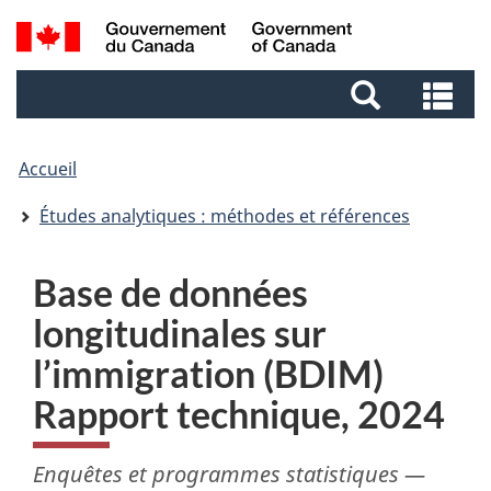
Aller
Aller
Passer
Recherche
au
au
à
et
contenu
pied
la
Re
menus
principal
de
version
et
page
HTML
me
simplifiée
Accueil
Études analytiques : méthodes et références
Base de données
longitudinales sur
l’immigration (BDIM)
Rapport technique, 2024
Enquêtes et programmes statistiques —