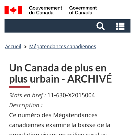
Aller
Aller
Passer
Recherche
au
au
à
et
contenu
pied
la
Re
menus
principal
de
version
et
page
HTML
me
simplifiée
Accueil
Mégatendances canadiennes
Un Canada de plus en
plus urbain - ARCHIVÉ
Stats en bref :
11-630-X2015004
Description :
Ce numéro des Mégatendances
canadiennes examine la baisse de la
population vivant en milieu rural au