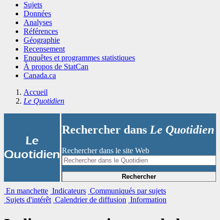
Sujets
Données
Analyses
Références
Géographie
Recensement
Enquêtes et programmes statistiques
À propos de StatCan
Canada.ca
Accueil
Le Quotidien
Rechercher dans
Le Quotidien
|
Le
Rechercher dans le site Web
Quotidien
Rechercher
En manchette
Indicateurs
Communiqués par sujets
Sujets d'intérêt
Calendrier de diffusion
Information