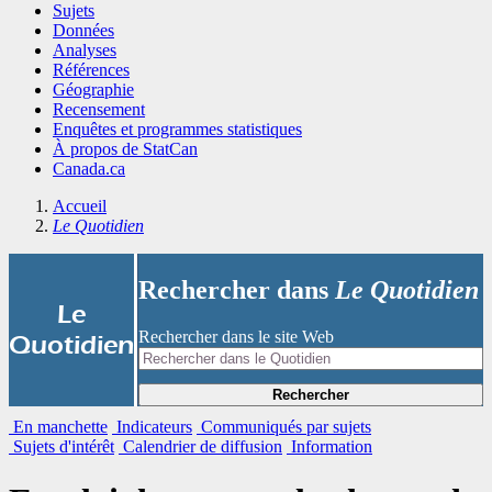
Sujets
Données
Analyses
Références
Géographie
Recensement
Enquêtes et programmes statistiques
À propos de StatCan
Canada.ca
Accueil
Le Quotidien
Rechercher dans
Le Quotidien
|
Le
Rechercher dans le site Web
Quotidien
Rechercher
En manchette
Indicateurs
Communiqués par sujets
Sujets d'intérêt
Calendrier de diffusion
Information