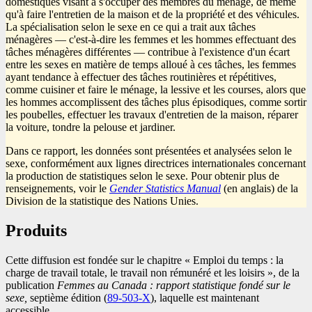
domestiques visant à s'occuper des membres du ménage, de même
qu'à faire l'entretien de la maison et de la propriété et des véhicules.
La spécialisation selon le sexe en ce qui a trait aux tâches
ménagères — c'est-à-dire les femmes et les hommes effectuant des
tâches ménagères différentes — contribue à l'existence d'un écart
entre les sexes en matière de temps alloué à ces tâches, les femmes
ayant tendance à effectuer des tâches routinières et répétitives,
comme cuisiner et faire le ménage, la lessive et les courses, alors que
les hommes accomplissent des tâches plus épisodiques, comme sortir
les poubelles, effectuer les travaux d'entretien de la maison, réparer
la voiture, tondre la pelouse et jardiner.
Dans ce rapport, les données sont présentées et analysées selon le
sexe, conformément aux lignes directrices internationales concernant
la production de statistiques selon le sexe. Pour obtenir plus de
renseignements, voir le
Gender Statistics Manual
(en anglais) de la
Division de la statistique des Nations Unies.
Produits
Cette diffusion est fondée sur le chapitre « Emploi du temps : la
charge de travail totale, le travail non rémunéré et les loisirs », de la
publication
Femmes au Canada : rapport statistique fondé sur le
sexe,
septième édition (
Numéro
89-503-X
), laquelle est maintenant
accessible.
au