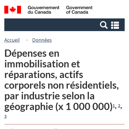
Passer
Passer
Recherche
/
au
à
Government
et
contenu
la
of
Re
menus
principal
version
Canada
et
HTML
me
Accueil
Données
simplifiée
Dépenses en
immobilisation et
réparations, actifs
corporels non résidentiels,
par industrie selon la
géographie (x 1 000 000)
,
,
1
2
3