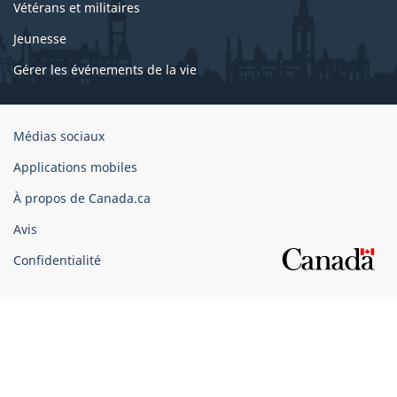
Vétérans et militaires
Jeunesse
Gérer les événements de la vie
Organisation
Médias sociaux
du
Applications mobiles
gouvernement
du
À propos de Canada.ca
Canada
Avis
Confidentialité