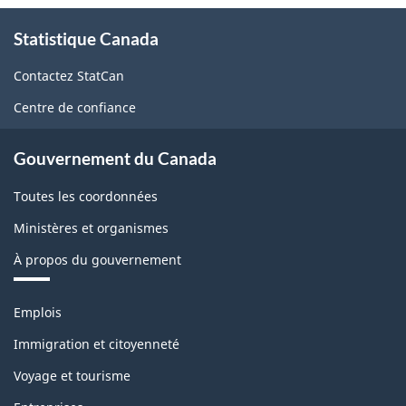
À
Statistique Canada
propos
de
Contactez StatCan
ce
Centre de confiance
site
Gouvernement du Canada
Toutes les coordonnées
Ministères et organismes
À propos du gouvernement
Thèmes
Emplois
et
sujets
Immigration et citoyenneté
Voyage et tourisme