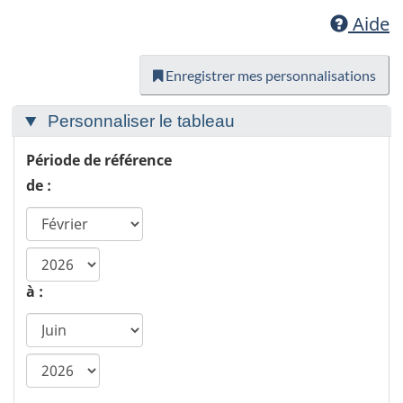
Aide
Enregistrer mes personnalisations
Personnaliser le tableau
Période de référence
de :
année
de
à :
début
ca.statcan.tableviewer.web.hiddenlabel.timefram