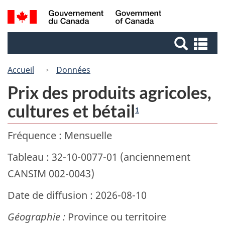
Passer
Passer
Recherche
/
au
à
Government
et
contenu
la
of
Re
menus
principal
version
Canada
et
HTML
me
Accueil
Données
simplifiée
Prix des produits agricoles,
cultures et bétail
1
Fréquence : Mensuelle
Tableau : 32-10-0077-01 (anciennement
CANSIM 002-0043)
Date de diffusion : 2026-08-10
Géographie :
Province ou territoire