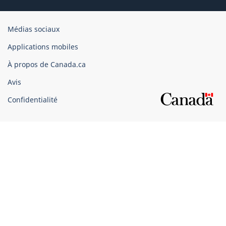
Organisation
Médias sociaux
du
Applications mobiles
gouvernement
du
À propos de Canada.ca
Canada
Avis
Confidentialité