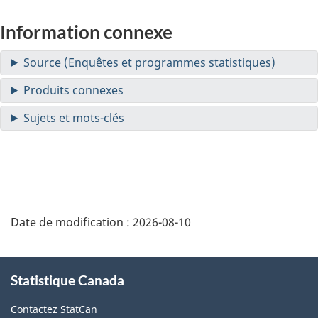
Information connexe
Date de modification :
2026-08-10
À
Statistique Canada
propos
de
Contactez StatCan