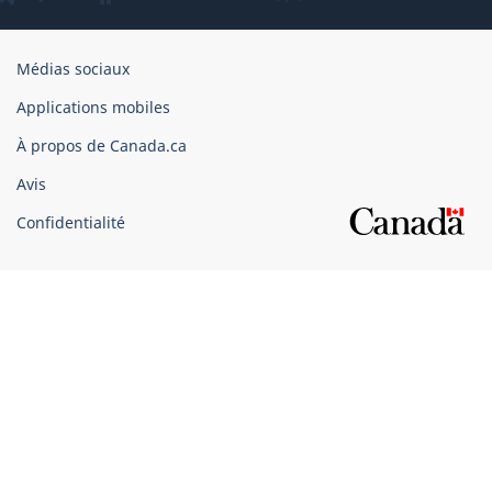
Organisation
Médias sociaux
du
Applications mobiles
gouvernement
du
À propos de Canada.ca
Canada
Avis
Confidentialité