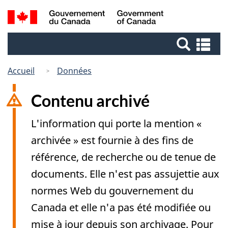
Passer
Passer
Recherche
/
au
à
Government
et
contenu
la
of
Re
menus
principal
version
Canada
et
HTML
me
Accueil
Données
simplifiée
Contenu archivé
L'information qui porte la mention «
archivée » est fournie à des fins de
référence, de recherche ou de tenue de
documents. Elle n'est pas assujettie aux
normes Web du gouvernement du
Canada et elle n'a pas été modifiée ou
mise à jour depuis son archivage. Pour