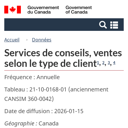
Passer
Passer
Recherche
/
au
à
Government
et
contenu
la
of
Re
menus
principal
version
Canada
et
HTML
me
Accueil
Données
simplifiée
Services de conseils, ventes
selon le type de client
,
,
,
1
2
3
4
Fréquence : Annuelle
Tableau : 21-10-0168-01 (anciennement
CANSIM 360-0042)
Date de diffusion : 2026-01-15
Géographie :
Canada