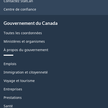
Contactez StatCan
ce
Centre de confiance
site
Gouvernement du Canada
Toutes les coordonnées
Ministères et organismes
À propos du gouvernement
Thèmes
Emplois
et
sujets
Immigration et citoyenneté
Voyage et tourisme
Entreprises
Prestations
Santé