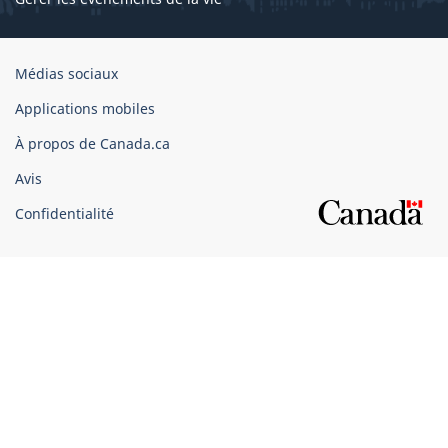
Organisation
Médias sociaux
du
Applications mobiles
gouvernement
du
À propos de Canada.ca
Canada
Avis
Confidentialité