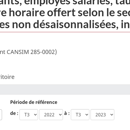
 horaire offert selon le sec
es non désaisonnalisées, in
ent CANSIM 285-0002)
itoire
Période de référence
année
ca.statcan.tabl
de :
à :
de
début