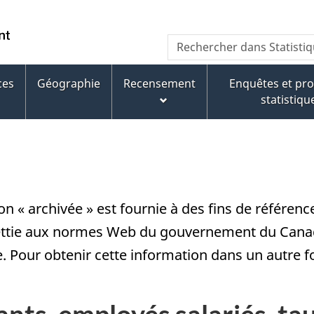
Passer
Passer
Passer
au
à
à
/
Recherche
Rechercher
contenu
« À
la
Government
dans
principal
propos
version
of
Statistique
de
HTML
ces
Géographie
Recensement
Enquêtes et p
Canada
Canada
ce
simplifiée
statistiqu
site »
on « archivée » est fournie à des fins de référen
ettie aux normes Web du gouvernement du Canada
e. Pour obtenir cette information dans un autre 
ants, employés salariés, ta