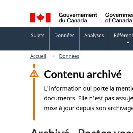
Sélection
de
la
Menus
langue
Sujets
Données
Analyses
Référen
des
sujets
Accueil
Données
Contenu archivé
L'information qui porte la menti
documents. Elle n'est pas assuj
mise à jour depuis son archivag
Archivé - Postes vac