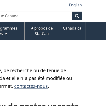
English
Recherche
rogrammes
À propos de
Canada.ca
es
StatCan
ce, de recherche ou de tenue de
 et elle n'a pas été modifiée ou
format,
contactez-nous
.
ux de postes vacants