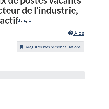
teur de l'industrie,
actif
,
,
1
2
3
Aide
Enregistrer mes personnalisations
eviewer.web.hiddenlabel.timeframeRange.endYear