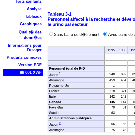
Faits saillants
Analyse
Tableau 3-1
Tableaux
Personnel affecté à la recherche et déve
Graphiques
le principal secteur
Qualit� des
Sans barre de d�filement
Avec barre de 
donn�es
Informations pour
l'usager
1995
1996
19
Produits connexes
Version PDF
Personnel total de R-D
88-001-XWF
2
948
892
8
Japon
Allemagne
459
454
4
Royaume-Uni
..
..
France
318
321
3
Italie
142
142
Canada
145
144
1
Pays-Bas
79
81
8
Suède
63
..
6
Administrations publiques
2
56
56
5
Japon
Allemagne
75
75
7