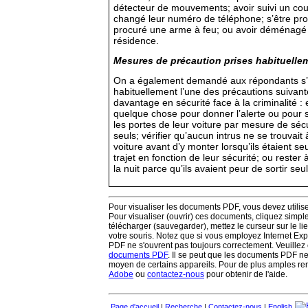
détecteur de mouvements; avoir suivi un cou
changé leur numéro de téléphone; s’être pro
procuré une arme à feu; ou avoir déménagé
résidence.
Mesures de précaution prises habituellem
On a également demandé aux répondants s’i
habituellement l’une des précautions suivant
davantage en sécurité face à la criminalité 
quelque chose pour donner l’alerte ou pour s
les portes de leur voiture par mesure de sécur
seuls; vérifier qu’aucun intrus ne se trouvait à
voiture avant d’y monter lorsqu’ils étaient se
trajet en fonction de leur sécurité; ou rester
la nuit parce qu’ils avaient peur de sortir seul
Pour visualiser les documents PDF, vous devez utilis
Pour visualiser (ouvrir) ces documents, cliquez simple
télécharger (sauvegarder), mettez le curseur sur le lie
votre souris. Notez que si vous employez Internet Ex
PDF ne s'ouvrent pas toujours correctement. Veuillez
documents PDF
. Il se peut que les documents PDF n
moyen de certains appareils. Pour de plus amples re
Adobe
ou
contactez-nous
pour obtenir de l'aide.
Page d'accueil
|
Recherche
|
Contactez-nous
|
English