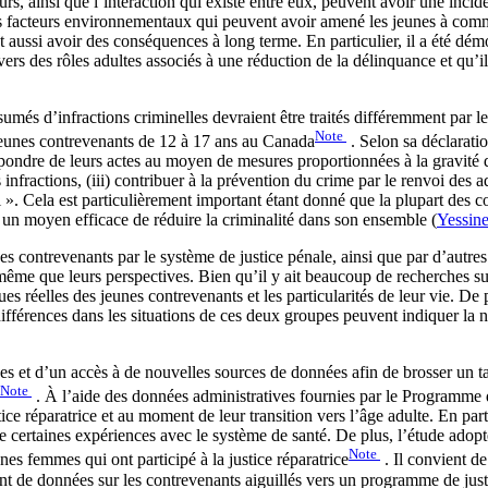
urs, ainsi que l’interaction qui existe entre eux, peuvent avoir une incid
facteurs environnementaux qui peuvent avoir amené les jeunes à commett
eut aussi avoir des conséquences à long terme. En particulier, il a été d
rs des rôles adultes associés à une réduction de la délinquance et qu’ils 
més d’infractions criminelles devraient être traités différemment par l
Note
 jeunes contrevenants de 12 à 17 ans au Canada
. Selon sa déclaratio
répondre de leurs actes au moyen de mesures proportionnées à la gravité de 
s infractions, (iii) contribuer à la prévention du crime par le renvoi 
i ». Cela est particulièrement important étant donné que la plupart des 
un moyen efficace de réduire la criminalité dans son ensemble (
Yessine
s contrevenants par le système de justice pénale, ainsi que par d’autre
de même que leurs perspectives. Bien qu’il y ait beaucoup de recherches s
s réelles des jeunes contrevenants et les particularités de leur vie. De p
différences dans les situations de ces deux groupes peuvent indiquer la 
ues et d’un accès à de nouvelles sources de données afin de brosser un ta
Note
. À l’aide des données administratives fournies par le Programme d
 réparatrice et au moment de leur transition vers l’âge adulte. En particu
que certaines expériences avec le système de santé. De plus, l’étude ado
Note
es femmes qui ont participé à la justice réparatrice
. Il convient de
ment de données sur les contrevenants aiguillés vers un programme de jus