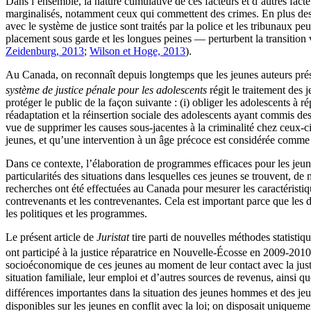
Dans l’ensemble, la nature cumulative de ces facteurs et d’autres facte
marginalisés, notamment ceux qui commettent des crimes. En plus des 
avec le système de justice sont traités par la police et les tribunaux p
placement sous garde et les longues peines — perturbent la transition ve
Zeidenburg, 2013
;
Wilson et Hoge, 2013
).
Au Canada, on reconnaît depuis longtemps que les jeunes auteurs présu
système de justice pénale pour les adolescents
régit le traitement des
protéger le public de la façon suivante : (i) obliger les adolescents à 
réadaptation et la réinsertion sociale des adolescents ayant commis de
vue de supprimer les causes sous-jacentes à la criminalité chez ceux-c
jeunes, et qu’une intervention à un âge précoce est considérée comme 
Dans ce contexte, l’élaboration de programmes efficaces pour les jeune
particularités des situations dans lesquelles ces jeunes se trouvent, 
recherches ont été effectuées au Canada pour mesurer les caractéristique
contrevenants et les contrevenantes. Cela est important parce que les 
les politiques et les programmes.
Le présent article de
Juristat
tire parti de nouvelles méthodes statistiq
ont participé à la justice réparatrice en Nouvelle-Écosse en 2009-2010
socioéconomique de ces jeunes au moment de leur contact avec la justice
situation familiale, leur emploi et d’autres sources de revenus, ainsi 
différences importantes dans la situation des jeunes hommes et des jeun
disponibles sur les jeunes en conflit avec la loi; on disposait unique