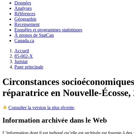
Données
Analyses
Références
Géographie
Recensement
Enquêtes et programmes statistiques
À propos de StatCan
Canada.ca
Accueil
85-002-X
Juristat
Page principale
Circonstances socioéconomiques 
réparatrice en Nouvelle-Écosse,
Consulter la version la plus récente
.
Information archivée dans le Web
L’information dont il est indiqué qu’elle est archivée est fournie à d