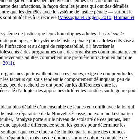
ence négative sur les perspectives des jeunes issus de milieux
re des infractions, la façon dont les jeunes qui ont des démêlés
émontré que les démêlés avec le système de justice pénale — surtout le
sont plutôt liés à la récidive (
Massoglia et Uggen, 2010
;
Holman et
e système de justice que leurs homologues adultes. La
Loi sur le
n de principes, « le système de justice pénale pour adolescents vise à
l’infraction et au degré de responsabilité, (ii) favoriser la
des adolescents à des programmes ou à des organismes communautaires en
contrevenants adultes commettent une première infraction en tant que
, 2011
).
s organismes qui travaillent avec ces jeunes, exige de comprendre les
ur les facteurs qui sous-tendent le comportement délinquant, peu de
lus, peu de recherches ont porté sur les différences entre les
nécessité d’adopter des approches différentes fondées sur le genre pour
bleau plus détaillé d’un ensemble de jeunes en conflit avec la loi qui
e justice réparatrice de la Nouvelle-Écosse, on examine la situation
lier, l’analyse porte sur le niveau de scolarité de ces jeunes, leur
pte une approche différenciée selon les genres pour déterminer les
 souligner que cette étude a été limitée par la nature des données
tice réparatrice, mais pas de données sur une cohorte complète de