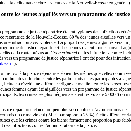
inait la délinquance chez les jeunes de la Nouvelle-Écosse en général (
 entre les jeunes aiguillés vers un programme de justice
n programme de justice réparatrice étaient typiques des infractions gén
ice réparatrice de la Nouvelle-Écosse, 60 % des jeunes aiguillés vers 
s une infraction avec violence. La plupart des jeunes aiguillés vers un 
rogramme de justice réparatrice). Les jeunes étaient moins souvent aigui
délits de la route prévus au
Code criminel
ou les infractions contre l’ad
vers un programme de justice réparatrice l’ont été pour des infractions 
ableau 1
).
un renvoi à la justice réparatrice étaient les mêmes que celles commises 
répartition des infractions entre les participants et les participantes à la
, l’étude a révélé une différence digne de mention entre les personnes
es jeunes femmes ayant été aiguillées vers un programme de justice répa
cipants, les crimes les plus fréquents étaient les vols de 5 000 $ ou mo
justice réparatrice étaient un peu plus susceptibles d’avoir commis des 
ommis un crime violent (24 % par rapport à 25 %). Cette différence dans 
(autres que les crimes contre les biens) forment une proportion plus faib
t des infractions contre l’administration de la justice.