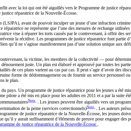
onflit avec la loi qui ont été aiguillés vers le Programme de justice rép
 justice réparatrice de la Nouvelle-Écosse.
s
(LSJPA), avant de pouvoir inculper un jeune d’une infraction criminelle
e réparatrice ne représente que l’une des mesures de rechange utilisées 
ratrice vise à réparer les torts causés par le contrevenant, à offrir des ser
à prévenir la récidive. Les programmes de justice réparatrice font partie d’
 Bien qu’il ne s’agisse manifestement pas d’une solution unique aux défi
ontrevenant, la victime, les membres de la collectivité — pour déterminer
un dénouement juste. Un plan est élaboré et approuvé par toutes les part
aillés de ces plans varient au cas par cas. Il peut s’agir d’avoir des dis
 certaine forme de dédommagement ou de fournir un service personnel o
ns le plan.
n du pays. Un programme de justice réparatrice pour les jeunes a été mi
e pilote a été mis en place pour les adultes en 2011 et a par la suite é
Note
 communautaires
. Les jeunes peuvent être aiguillés vers un progra
Note
termination de la peine (services correctionnels)
. Les auteurs présu
gramme de justice réparatrice de la Nouvelle-Écosse, les jeunes doivent 
cue qu’il y aurait suffisamment d’éléments de preuve pour engager des p
gramme de justice réparatrice de la Nouvelle-Écosse
.