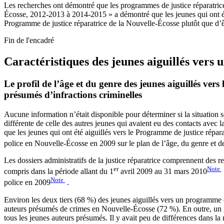
Les recherches ont démontré que les programmes de justice réparatrice 
Écosse, 2012-2013 à 2014-2015 » a démontré que les jeunes qui ont été 
Programme de justice réparatrice de la Nouvelle-Écosse plutôt que d’êtr
Fin de l'encadré
Caractéristiques des jeunes aiguillés vers
Le profil de l’âge et du genre des jeunes aiguillés ver
présumés d’infractions criminelles
Aucune information n’était disponible pour déterminer si la situation s
différente de celle des autres jeunes qui avaient eu des contacts avec 
que les jeunes qui ont été aiguillés vers le Programme de justice répa
police en Nouvelle-Écosse en 2009 sur le plan de l’âge, du genre et de
Les dossiers administratifs de la justice réparatrice comprennent des 
er
Note
compris dans la période allant du 1
avril 2009 au 31 mars 2010
Note
police en 2009
.
Environ les deux tiers (68 %) des jeunes aiguillés vers un programme d
auteurs présumés de crimes en Nouvelle-Écosse (72 %). En outre, un p
tous les jeunes auteurs présumés. Il y avait peu de différences dans la