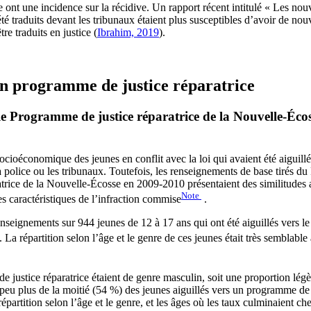
ont une incidence sur la récidive. Un rapport récent intitulé « Les nou
traduits devant les tribunaux étaient plus susceptibles d’avoir de nouve
e traduits en justice (
Ibrahim, 2019
).
 un programme de justice réparatrice
s le Programme de justice réparatrice de la Nouvelle-Écos
ocioéconomique des jeunes en conflit avec la loi qui avaient été aiguill
la police ou les tribunaux. Toutefois, les renseignements de base tirés 
ratrice de la Nouvelle-Écosse en 2009-2010 présentaient des similitudes
Note
s caractéristiques de l’infraction commise
.
renseignements sur 944 jeunes de 12 à 17 ans qui ont été aiguillés vers 
. La répartition selon l’âge et le genre de ces jeunes était très semblabl
e justice réparatrice étaient de genre masculin, soit une proportion lég
eu plus de la moitié (54 %) des jeunes aiguillés vers un programme de 
 répartition selon l’âge et le genre, et les âges où les taux culminaient 