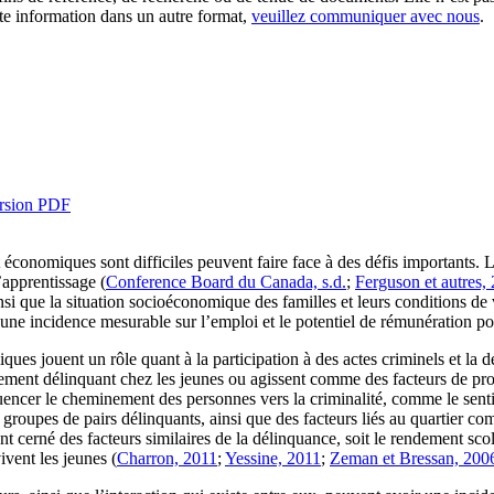
tte information dans un autre format,
veuillez communiquer avec nous
.
rsion PDF
t économiques sont difficiles peuvent faire face à des défis importants
’apprentissage (
Conference Board du Canada, s.d.
;
Ferguson et autres,
ainsi que la situation socioéconomique des familles et leurs conditions de v
une incidence mesurable sur l’emploi et le potentiel de rémunération pou
 jouent un rôle quant à la participation à des actes criminels et la dé
tement délinquant chez les jeunes ou agissent comme des facteurs de p
luencer le cheminement des personnes vers la criminalité, comme le sentim
es groupes de pairs délinquants, ainsi que des facteurs liés au quartier co
t cerné des facteurs similaires de la délinquance, soit le rendement scolai
vivent les jeunes (
Charron, 2011
;
Yessine, 2011
;
Zeman et Bressan, 200