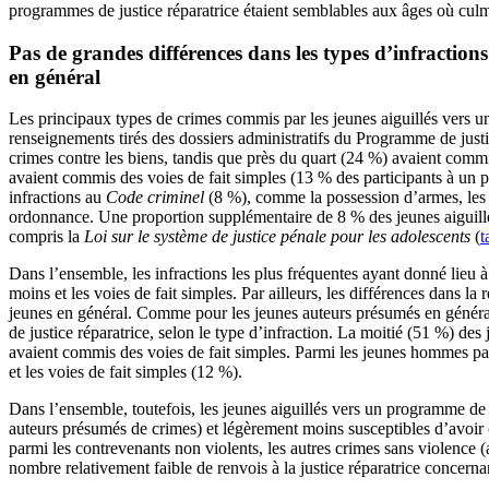
programmes de justice réparatrice étaient semblables aux âges où culm
Pas de grandes différences dans les types d’infractions
en général
Les principaux types de crimes commis par les jeunes aiguillés vers u
renseignements tirés des dossiers administratifs du Programme de just
crimes contre les biens, tandis que près du quart (24 %) avaient commi
avaient commis des voies de fait simples (13 % des participants à un p
infractions au
Code criminel
(8 %), comme la possession d’armes, les 
ordonnance. Une proportion supplémentaire de 8 % des jeunes aiguillés 
compris la
Loi sur le système de justice pénale pour les adolescents
(
t
Dans l’ensemble, les infractions les plus fréquentes ayant donné lieu à 
moins et les voies de fait simples. Par ailleurs, les différences dans la 
jeunes en général. Comme pour les jeunes auteurs présumés en général
de justice réparatrice, selon le type d’infraction. La moitié (51 %) d
avaient commis des voies de fait simples. Parmi les jeunes hommes parti
et les voies de fait simples (12 %).
Dans l’ensemble, toutefois, les jeunes aiguillés vers un programme de 
auteurs présumés de crimes) et légèrement moins susceptibles d’avoir c
parmi les contrevenants non violents, les autres crimes sans violence 
nombre relativement faible de renvois à la justice réparatrice concernan