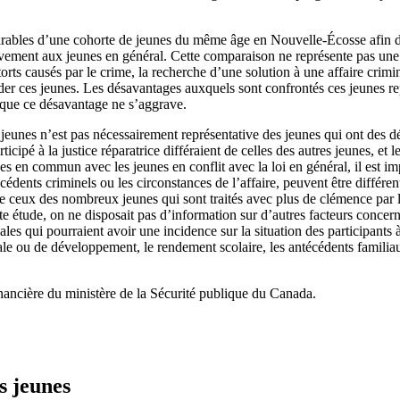
rables d’une cohorte de jeunes du même âge en Nouvelle-Écosse afin de 
vement aux jeunes en général. Cette comparaison ne représente pas une é
rts causés par le crime, la recherche d’une solution à une affaire criminel
er ces jeunes. Les désavantages auxquels sont confrontés ces jeunes repr
r que ce désavantage ne s’aggrave.
eunes n’est pas nécessairement représentative des jeunes qui ont des dém
rticipé à la justice réparatrice différaient de celles des autres jeunes, et
ses en commun avec les jeunes en conflit avec la loi en général, il est im
dents criminels ou les circonstances de l’affaire, peuvent être différente
 de ceux des nombreux jeunes qui sont traités avec plus de clémence par l
e étude, on ne disposait pas d’information sur d’autres facteurs concernan
ales qui pourraient avoir une incidence sur la situation des participants 
e ou de développement, le rendement scolaire, les antécédents familiaux
financière du ministère de la Sécurité publique du Canada.
s jeunes