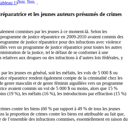
Note
Note
tableau 1
)
.
 réparatrice et les jeunes auteurs présumés de crimes
éralement commises par les jeunes à ce moment-là. Selon les
un programme de justice réparatrice en 2009-2010 avaient commis des
programme de justice réparatrice pour des infractions avec violence
llés vers un programme de justice réparatrice pour toutes les autres
ministration de la justice, tel le défaut de se conformer à une
relatives aux drogues ou des infractions à d’autres lois fédérales, y
par les jeunes en général, soit les méfaits, les vols de 5 000 $ ou
 justice réparatrice rendent également compte de la criminalité chez les
 de genre masculin et de genre féminin aiguillées vers un programme
ratrice avaient commis un vol de 5 000 $ ou moins, alors que 15 %
ins (19 %), les méfaits (16 %), les introductions par effraction (15 %)
crimes contre les biens (60 % par rapport à 49 % de tous les jeunes
la proportion de crimes contre les biens est attribuable au fait que,
le de l’ensemble des infractions commises, essentiellement en raison du