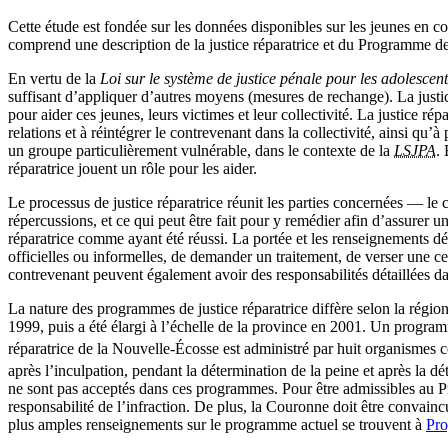
Cette étude est fondée sur les données disponibles sur les jeunes en c
comprend une description de la justice réparatrice et du Programme de
En vertu de la
Loi sur le système de justice pénale pour les adolescent
suffisant d’appliquer d’autres moyens (mesures de rechange). La justic
pour aider ces jeunes, leurs victimes et leur collectivité. La justice répa
relations et à réintégrer le contrevenant dans la collectivité, ainsi qu’
un groupe particulièrement vulnérable, dans le contexte de la
LSJPA
.
réparatrice jouent un rôle pour les aider.
Le processus de justice réparatrice réunit les parties concernées — le c
répercussions, et ce qui peut être fait pour y remédier afin d’assurer 
réparatrice comme ayant été réussi. La portée et les renseignements dét
officielles ou informelles, de demander un traitement, de verser une
contrevenant peuvent également avoir des responsabilités détaillées da
La nature des programmes de justice réparatrice diffère selon la régio
1999, puis a été élargi à l’échelle de la province en 2001. Un programm
réparatrice de la Nouvelle-Écosse est administré par huit organismes
après l’inculpation, pendant la détermination de la peine et après la dé
ne sont pas acceptés dans ces programmes. Pour être admissibles au Pro
responsabilité de l’infraction. De plus, la Couronne doit être convain
plus amples renseignements sur le programme actuel se trouvent à
Pro