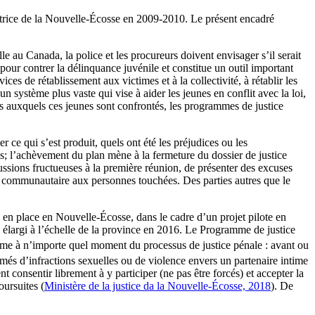
aratrice de la Nouvelle-Écosse en 2009-2010. Le présent encadré
 au Canada, la police et les procureurs doivent envisager s’il serait
pour contrer la délinquance juvénile et constitue un outil important
vices de rétablissement aux victimes et à la collectivité, à rétablir les
un système plus vaste qui vise à aider les jeunes en conflit avec la loi,
s auxquels ces jeunes sont confrontés, les programmes de justice
 ce qui s’est produit, quels ont été les préjudices ou les
ies; l’achèvement du plan mène à la fermeture du dossier de justice
cussions fructueuses à la première réunion, de présenter des excuses
u communautaire aux personnes touchées. Des parties autres que le
s en place en Nouvelle-Écosse, dans le cadre d’un projet pilote en
té élargi à l’échelle de la province en 2016. Le Programme de justice
mme à n’importe quel moment du processus de justice pénale : avant ou
més d’infractions sexuelles ou de violence envers un partenaire intime
consentir librement à y participer (ne pas être forcés) et accepter la
oursuites (
Ministère de la justice da la Nouvelle-Écosse, 2018
). De