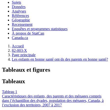
Sujets
Données
Analyses
Références
Géographie
Recensement
Enquêtes et programmes statistiques
À propos de StatCan
Canada.ca
Accueil
82-003-X
Page principale
Les enfants en bonne santé ont-ils des parents en bonne santé?
Tableaux et figures
Tableaux
Tableau 1
Caractéristiques des enfants, des parents et des ménages compris
dans l’échantillon des dyades, population des ménages, Canada, à
l’exclusion des territoires, 2007 à 2017