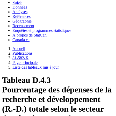
Sujets
Données
Analyses
Références
Géographie
Recensement
Enquêtes et programmes statistiques
À propos de StatCan
Canada.ca
Accueil
Publications
81-582-X
Page principale
Liste des tableaux mis à jour
Tableau D.4.3
Pourcentage des dépenses de la
recherche et développement
(R.-D.) totale selon le secteur