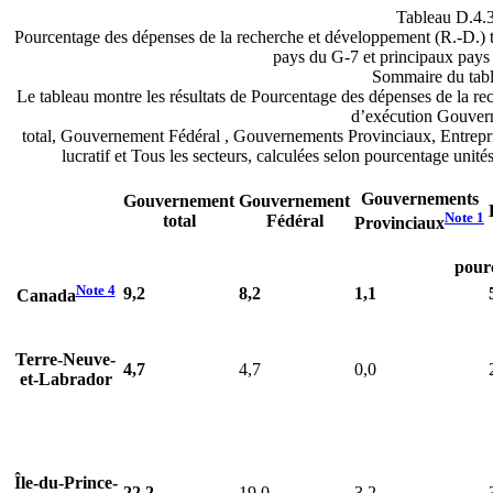
Tableau D.4.
Pourcentage des dépenses de la recherche et développement (R.-D.) to
pays du G-7 et principaux pay
Sommaire du tab
Le tableau montre les résultats de Pourcentage des dépenses de la re
d’exécution Gouver
total, Gouvernement Fédéral , Gouvernements Provinciaux, Entrepri
lucratif et Tous les secteurs, calculées selon pourcentage uni
Gouvernements
Gouvernement
Gouvernement
Note
1
total
Fédéral
Provinciaux
pour
Note
4
9,2
8,2
1,1
Canada
Terre-Neuve-
4,7
4,7
0,0
et-Labrador
Île-du-Prince-
22,2
19,0
3,2