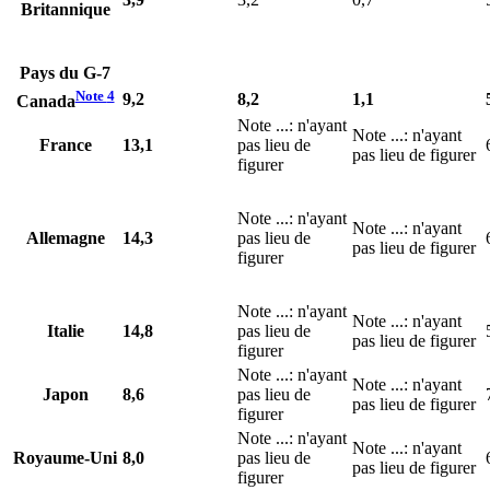
Britannique
Pays du G-7
Note
4
9,2
8,2
1,1
Canada
Note
...
: n'ayant
Note
...
: n'ayant
France
13,1
pas lieu de
pas lieu de figurer
figurer
Note
...
: n'ayant
Note
...
: n'ayant
Allemagne
14,3
pas lieu de
pas lieu de figurer
figurer
Note
...
: n'ayant
Note
...
: n'ayant
Italie
14,8
pas lieu de
pas lieu de figurer
figurer
Note
...
: n'ayant
Note
...
: n'ayant
Japon
8,6
pas lieu de
pas lieu de figurer
figurer
Note
...
: n'ayant
Note
...
: n'ayant
Royaume-Uni
8,0
pas lieu de
pas lieu de figurer
figurer