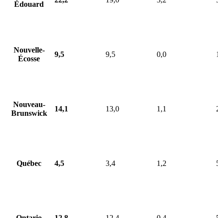
Édouard
Nouvelle-
9,5
9,5
0,0
Écosse
Nouveau-
14,1
13,0
1,1
Brunswick
Québec
4,5
3,4
1,2
Ontario
12,8
12,4
0,4