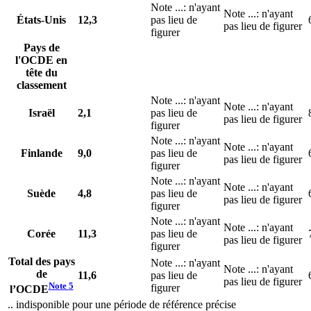
Note
...
: n'ayant
Note
...
: n'ayant
États-Unis
12,3
pas lieu de
pas lieu de figurer
figurer
Pays de
l'OCDE en
tête du
classement
Note
...
: n'ayant
Note
...
: n'ayant
Israël
2,1
pas lieu de
pas lieu de figurer
figurer
Note
...
: n'ayant
Note
...
: n'ayant
Finlande
9,0
pas lieu de
pas lieu de figurer
figurer
Note
...
: n'ayant
Note
...
: n'ayant
Suède
4,8
pas lieu de
pas lieu de figurer
figurer
Note
...
: n'ayant
Note
...
: n'ayant
Corée
11,3
pas lieu de
pas lieu de figurer
figurer
Total des pays
Note
...
: n'ayant
Note
...
: n'ayant
de
11,6
pas lieu de
pas lieu de figurer
Note
5
figurer
l’OCDE
.. indisponible pour une période de référence précise