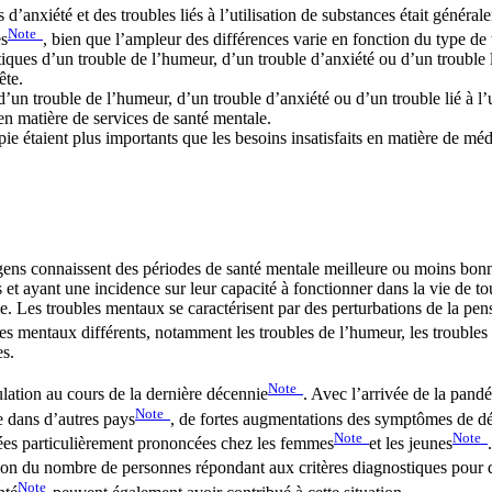
’anxiété et des troubles liés à l’utilisation de substances était générale
Note
es
, bien que l’ampleur des différences varie en fonction du type de 
ques d’un trouble de l’humeur, d’un trouble d’anxiété ou d’un trouble lié
ête.
’un trouble de l’humeur, d’un trouble d’anxiété ou d’un trouble lié à l’
s en matière de services de santé mentale.
pie étaient plus importants que les besoins insatisfaits en matière de mé
gens connaissent des périodes de santé mentale meilleure ou moins bonn
et ayant une incidence sur leur capacité à fonctionner dans la vie de to
. Les troubles mentaux se caractérisent par des perturbations de la pe
es mentaux différents, notamment les troubles de l’humeur, les troubles d
es.
Note
ulation au cours de la dernière décennie
. Avec l’arrivée de la pa
Note
ue dans d’autres pays
, de fortes augmentations des symptômes de dé
Note
Note
ées particulièrement prononcées chez les femmes
et les jeunes
on du nombre de personnes répondant aux critères diagnostiques pour d
Note