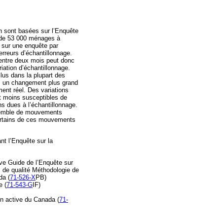
n sont basées sur l’Enquête
e de 53 000 ménages à
t sur une enquête par
erreurs d’échantillonnage.
entre deux mois peut donc
riation d’échantillonnage.
clus dans la plupart des
is, un changement plus grand
ment réel. Des variations
nt moins susceptibles de
s dues à l’échantillonnage.
semble de mouvements
ertains de ces mouvements
nt l’Enquête sur la
ive Guide de l’Enquête sur
 de qualité Méthodologie de
da (
71-526-X
PB)
e (
71-543-G
IF)
on active du Canada (
71-