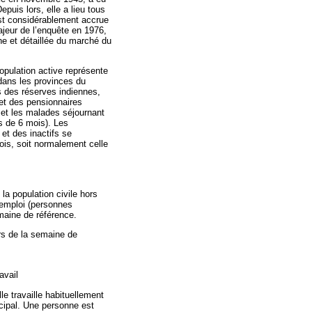
puis lors, elle a lieu tous
est considérablement accrue
eur de l’enquête en 1976,
che et détaillée du marché du
population active représente
dans les provinces du
 des réserves indiennes,
t des pensionnaires
 et les malades séjournant
s de 6 mois). Les
et des inactifs se
is, soit normalement celle
a population civile hors
n emploi (personnes
aine de référence.
rs de la semaine de
avail
lle travaille habituellement
cipal. Une personne est