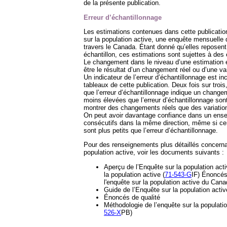
de la présente publication.
Erreur d’échantillonnage
Les estimations contenues dans cette publicatio
sur la population active, une enquête mensuell
travers le Canada. Étant donné qu’elles reposen
échantillon, ces estimations sont sujettes à des 
Le changement dans le niveau d’une estimation 
être le résultat d’un changement réel ou d’une va
Un indicateur de l’erreur d’échantillonnage est in
tableaux de cette publication. Deux fois sur tro
que l’erreur d’échantillonnage indique un change
moins élevées que l’erreur d’échantillonnage so
montrer des changements réels que des variation
On peut avoir davantage confiance dans un en
consécutifs dans la même direction, même si c
sont plus petits que l’erreur d’échantillonnage.
Pour des renseignements plus détaillés concerna
population active, voir les documents suivants :
Aperçu de l’Enquête sur la population act
la population active (
71-543-G
IF) Énoncés
l'enquête sur la population active du Cana
Guide de l’Enquête sur la population activ
Énoncés de qualité
Méthodologie de l’enquête sur la populati
526-X
PB)