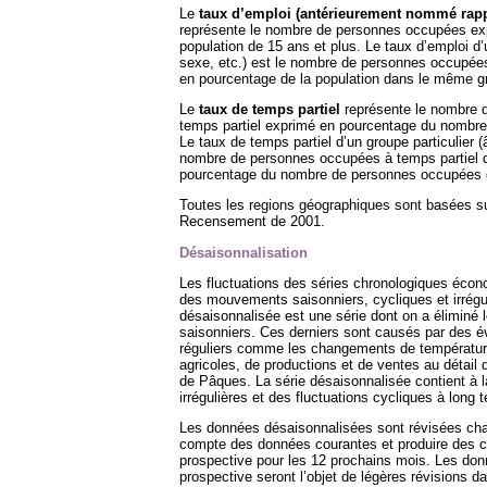
Le
taux d’emploi (antérieurement nommé rapp
représente le nombre de personnes occupées ex
population de 15 ans et plus. Le taux d’emploi d’u
sexe, etc.) est le nombre de personnes occupée
en pourcentage de la population dans le même g
Le
taux de temps partiel
représente le nombre 
temps partiel exprimé en pourcentage du nombr
Le taux de temps partiel d’un groupe particulier (
nombre de personnes occupées à temps partiel 
pourcentage du nombre de personnes occupées 
Toutes les regions géographiques sont basées su
Recensement de 2001.
Désaisonnalisation
Les fluctuations des séries chronologiques éco
des mouvements saisonniers, cycliques et irrégul
désaisonnalisée est une série dont on a éliminé
saisonniers. Ces derniers sont causés par des 
réguliers comme les changements de température
agricoles, de productions et de ventes au détail 
de Pâques. La série désaisonnalisée contient à la
irrégulières et des fluctuations cycliques à long 
Les données désaisonnalisées sont révisées cha
compte des données courantes et produire des co
prospective pour les 12 prochains mois. Les don
prospective seront l’objet de légères révisions da