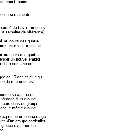
tuellement moins
.
 de la semaine de
herché du travail au cours
 la semaine de référence)
il au cours des quatre
irement mises à pied et
il au cours des quatre
encer un nouvel emploi
r de la semaine de
âgée de 15 ans et plus qui
ne de référence est
hômeurs exprimé en
 chômage d’un groupe
hômeurs dans ce groupe,
 dans le même groupe.
ve exprimée en pourcentage
vité d’un groupe particulier
ce groupe exprimée en
pe.