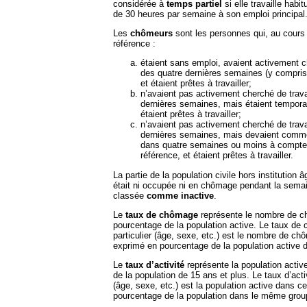
considérée à
temps partiel
si elle travaille habi
de 30 heures par semaine à son emploi principal
Les
chômeurs
sont les personnes qui, au cours
référence :
étaient sans emploi, avaient activement c
des quatre dernières semaines (y compris
et étaient prêtes à travailler;
n’avaient pas activement cherché de trava
dernières semaines, mais étaient tempora
étaient prêtes à travailler;
n’avaient pas activement cherché de trava
dernières semaines, mais devaient comm
dans quatre semaines ou moins à compte
référence, et étaient prêtes à travailler.
La partie de la population civile hors institution 
était ni occupée ni en chômage pendant la semai
classée
comme inactive
.
Le
taux de chômage
représente le nombre de c
pourcentage de la population active. Le taux de
particulier (âge, sexe, etc.) est le nombre de c
exprimé en pourcentage de la population active
Le
taux d’activité
représente la population acti
de la population de 15 ans et plus. Le taux d’acti
(âge, sexe, etc.) est la population active dans 
pourcentage de la population dans le même grou