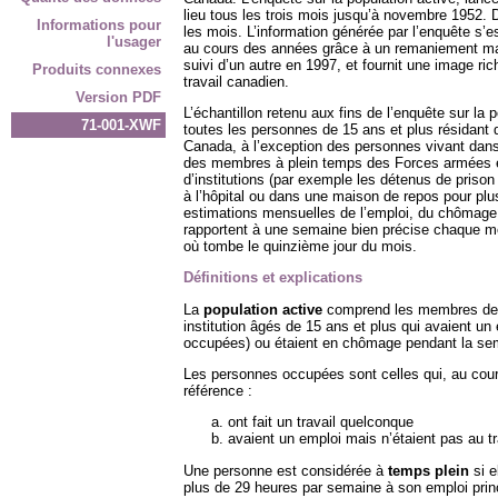
lieu tous les trois mois jusqu’à novembre 1952. De
Informations pour
les mois. L’information générée par l’enquête s’
l'usager
au cours des années grâce à un remaniement maj
suivi d’un autre en 1997, et fournit une image ri
Produits connexes
travail canadien.
Version PDF
L’échantillon retenu aux fins de l’enquête sur la 
71-001-XWF
toutes les personnes de 15 ans et plus résidant 
Canada, à l’exception des personnes vivant dans
des membres à plein temps des Forces armées e
d’institutions (par exemple les détenus de prison
à l’hôpital ou dans une maison de repos pour plu
estimations mensuelles de l’emploi, du chômage 
rapportent à une semaine bien précise chaque mo
où tombe le quinzième jour du mois.
Définitions et explications
La
population active
comprend les membres de l
institution âgés de 15 ans et plus qui avaient u
occupées) ou étaient en chômage pendant la sem
Les personnes occupées sont celles qui, au cou
référence :
ont fait un travail quelconque
avaient un emploi mais n’étaient pas au tr
Une personne est considérée à
temps plein
si e
plus de 29 heures par semaine à son emploi prin