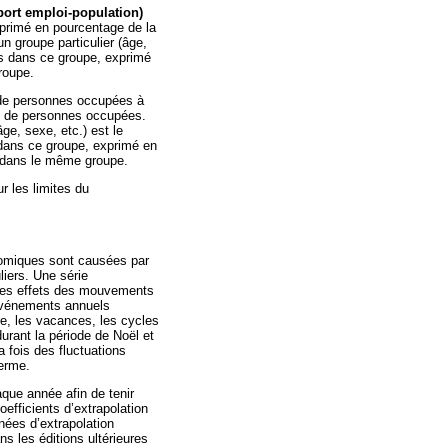
ort emploi-population)
primé en pourcentage de la
n groupe particulier (âge,
s dans ce groupe, exprimé
roupe.
de personnes occupées à
e de personnes occupées.
âge, sexe, etc.) est le
dans ce groupe, exprimé en
dans le même groupe.
r les limites du
nomiques sont causées par
iers. Une série
 les effets des mouvements
événements annuels
, les vacances, les cycles
durant la période de Noël et
 fois des fluctuations
terme.
que année afin de tenir
efficients d’extrapolation
nées d’extrapolation
ns les éditions ultérieures