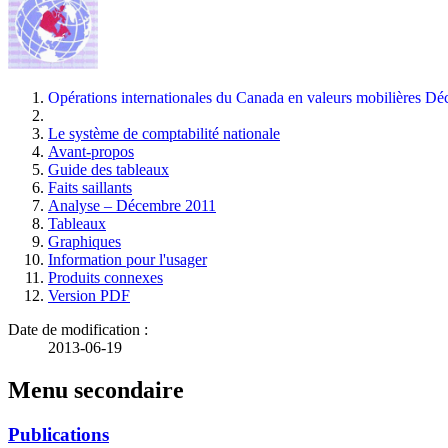
Opérations internationales du Canada en valeurs mobilières
Dé
Le système de comptabilité nationale
Avant-propos
Guide des tableaux
Faits saillants
Analyse – Décembre 2011
Tableaux
Graphiques
Information pour l'usager
Produits connexes
Version PDF
Date de modification :
2013-06-19
Menu secondaire
Publications