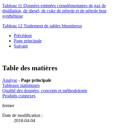
Tableau 11 Données estimées complémentaires de gaz de
distillation, de diesel, de coke de pétrole et de pétrole brut
synthétique
Tableau 12 Traitement de sables bitumineux
Précédent
Page principale
Suivant
Table des matières
Analyse
- Page principale
Tableaux statistiques
Qualité des données, concepts et méthodologie
Produits connexes
fermer
Date de modification :
2018-04-04