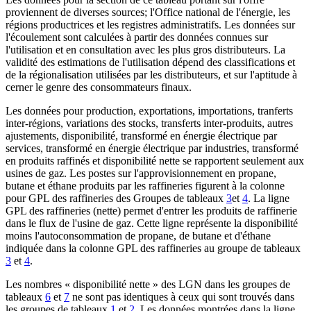
proviennent de diverses sources; l'Office national de l'énergie, les
régions productrices et les registres administratifs. Les données sur
l'écoulement sont calculées à partir des données connues sur
l'utilisation et en consultation avec les plus gros distributeurs. La
validité des estimations de l'utilisation dépend des classifications et
de la régionalisation utilisées par les distributeurs, et sur l'aptitude à
cerner le genre des consommateurs finaux.
Les données pour production, exportations, importations, tranferts
inter-régions, variations des stocks, transferts inter-produits, autres
ajustements, disponibilité, transformé en énergie électrique par
services, transformé en énergie électrique par industries, transformé
en produits raffinés et disponibilité nette se rapportent seulement aux
usines de gaz. Les postes sur l'approvisionnement en propane,
butane et éthane produits par les raffineries figurent à la colonne
pour GPL des raffineries des Groupes de tableaux
3
et
4
. La ligne
GPL des raffineries (nette) permet d'entrer les produits de raffinerie
dans le flux de l'usine de gaz. Cette ligne représente la disponibilité
moins l'autoconsommation de propane, de butane et d'éthane
indiquée dans la colonne GPL des raffineries au groupe de tableaux
3
et
4
.
Les nombres « disponibilité nette » des LGN dans les groupes de
tableaux
6
et
7
ne sont pas identiques à ceux qui sont trouvés dans
les groupes de tableaux
1
et
2
. Les données montrées dans la ligne