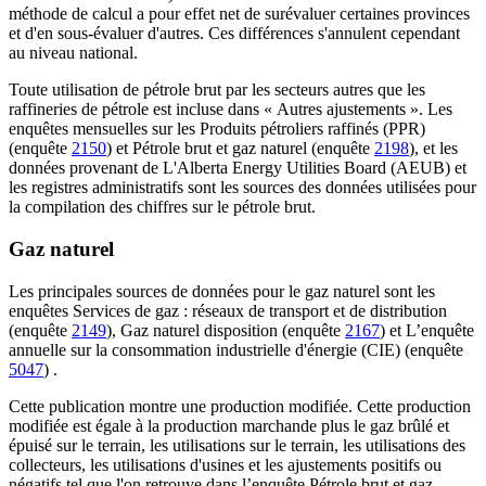
méthode de calcul a pour effet net de surévaluer certaines provinces
et d'en sous-évaluer d'autres. Ces différences s'annulent cependant
au niveau national.
Toute utilisation de pétrole brut par les secteurs autres que les
raffineries de pétrole est incluse dans « Autres ajustements ». Les
enquêtes mensuelles sur les
Produits pétroliers raffinés (PPR)
(enquête
2150
) et
Pétrole brut et gaz naturel
(enquête
2198
), et les
données provenant de L'Alberta Energy Utilities Board (AEUB) et
les registres administratifs sont les sources des données utilisées pour
la compilation des chiffres sur le pétrole brut.
Gaz naturel
Les principales sources de données pour le gaz naturel sont les
enquêtes
Services de gaz : réseaux de transport et de distribution
(enquête
2149
),
Gaz naturel disposition
(enquête
2167
) et
L’enquête
annuelle sur la consommation industrielle d'énergie (CIE)
(enquête
5047
) .
Cette publication montre une production modifiée. Cette production
modifiée est égale à la production marchande plus le gaz brûlé et
épuisé sur le terrain, les utilisations sur le terrain, les utilisations des
collecteurs, les utilisations d'usines et les ajustements positifs ou
négatifs tel que l'on retrouve dans l’enquête
Pétrole brut et gaz