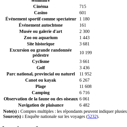
séminaire
Cinéma
715
Casino
601
Événement sportif comme spectateur
1 180
Événement autochtone
161
Musée ou galerie d'art
2 300
Zoo ou aquarium
1 443
Site historique
3 681
Excursion ou grande randonnée
10 199
pédestre
Cyclisme
3 661
Golf
3 436
Parc national, provincial ou naturel
11 952
Canot ou kayak
6 267
Plage
11 608
Camping
6 716
Observation de la faune ou des oiseaux
6 061
Navigation de plaisance
6 482
Note(s) :
Comptes multiples : les répondants peuvent indiquer plusieu
Source(s) :
Enquête nationale sur les voyages (
5232
).