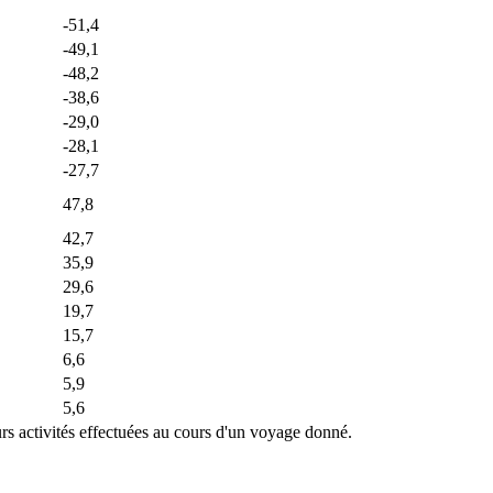
-51,4
-49,1
-48,2
-38,6
-29,0
-28,1
-27,7
47,8
42,7
35,9
29,6
19,7
15,7
6,6
5,9
5,6
rs activités effectuées au cours d'un voyage donné.