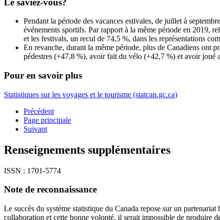
Le saviez-vous?
Pendant la période des vacances estivales, de juillet à septembr
événements sportifs. Par rapport à la même période en 2019, rel
et les festivals, un recul de 74,5 %, dans les représentations c
En revanche, durant la même période, plus de Canadiens ont prat
pédestres (+47,8 %), avoir fait du vélo (+42,7 %) et avoir joué 
Pour en savoir plus
Statistiques sur les voyages et le tourisme (statcan.gc.ca)
Précédent
Page principale
Suivant
Renseignements supplémentaires
ISSN : 1701-5774
Note de reconnaissance
Le succès du système statistique du Canada repose sur un partenariat bi
collaboration et cette bonne volonté, il serait impossible de produire des