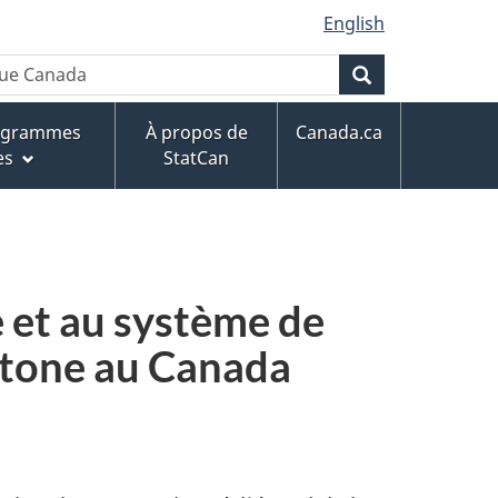
English
que Canada
Rechercher
rogrammes
À propos de
Canada.ca
es
StatCan
e et au système de
chtone au Canada