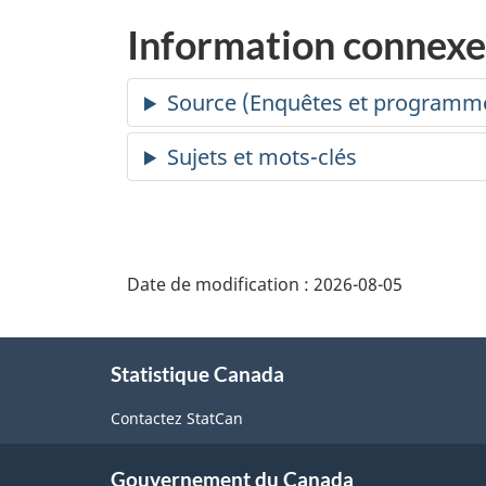
Information connexe
Date de modification :
2026-08-05
À
Statistique Canada
propos
de
Contactez StatCan
ce
Gouvernement du Canada