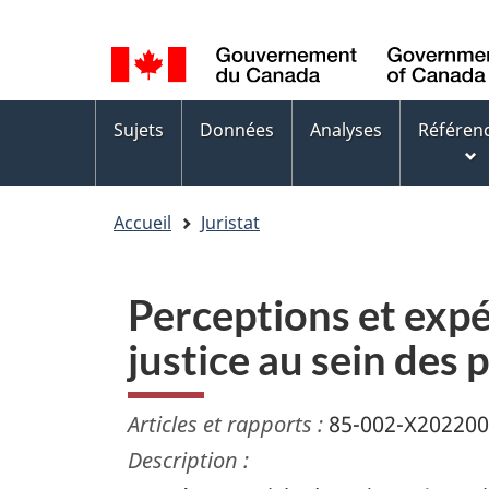
Sélection
WxT
de
Language
la
switcher
Menus
langue
Sujets
Données
Analyses
Référen
des
sujets
Accueil
Juristat
Perceptions et expér
justice au sein des
Articles et rapports :
85-002-X20220
Description :