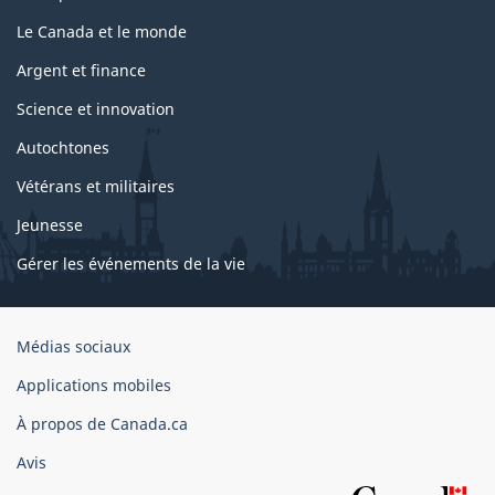
Le Canada et le monde
Argent et finance
Science et innovation
Autochtones
Vétérans et militaires
Jeunesse
Gérer les événements de la vie
Organisation
Médias sociaux
du
Applications mobiles
gouvernement
du
À propos de Canada.ca
Canada
Avis