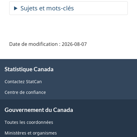
Date de modification :
2026-08-07
À
Statistique Canada
propos
de
Contactez StatCan
ce
Centre de confiance
site
Gouvernement du Canada
Toutes les coordonnées
Ministères et organismes