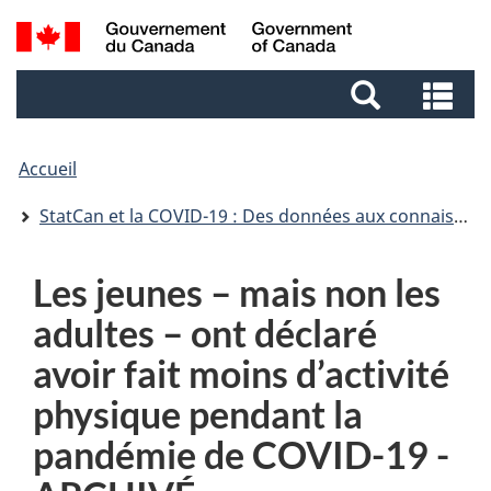
Aller
Aller
Passer
Recherche
au
au
à
et
contenu
pied
la
Re
menus
principal
de
version
et
page
HTML
me
simplifiée
Accueil
StatCan et la COVID-19 : Des données aux connaissances, pour bâtir un Canada meilleur
Les jeunes – mais non les
adultes – ont déclaré
avoir fait moins d’activité
physique pendant la
pandémie de COVID-19 -