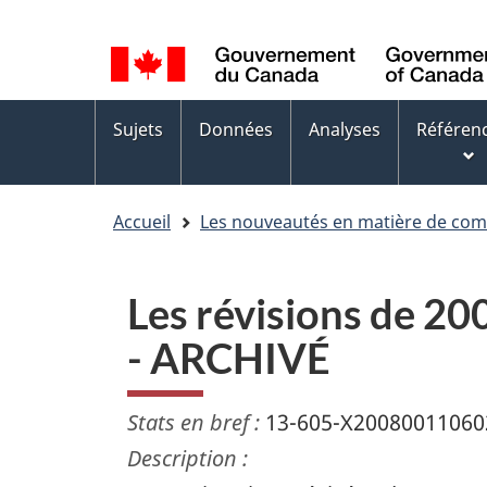
Sélection
WxT
de
Language
la
switcher
Menus
langue
Sujets
Données
Analyses
Référen
des
sujets
Accueil
Les nouveautés en matière de co
Les révisions de 2
- ARCHIVÉ
Stats en bref :
13-605-X20080011060
Description :