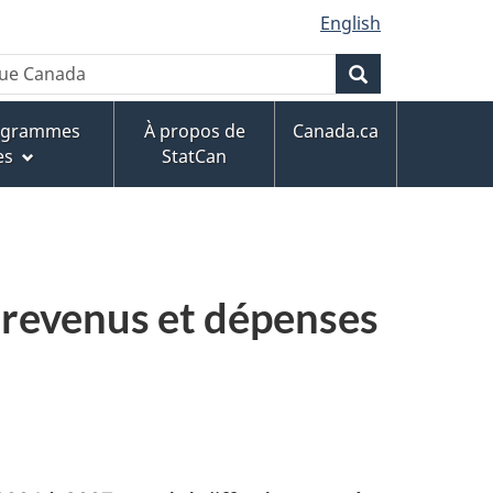
English
que Canada
Rechercher
rogrammes
À propos de
Canada.ca
es
StatCan
 revenus et dépenses