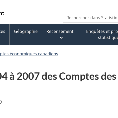
Aller
Aller
Passer
au
au
à
WxT
Rechercher dans Statisti
contenu
pied
la
Search
principal
de
version
page
HTML
ces
Géographie
Recensement
Enquêtes et p
form
simplifiée
statistiqu
mptes économiques canadiens
004 à 2007 des Comptes des
2