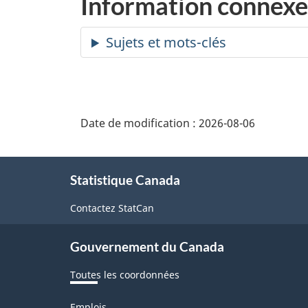
Information connexe
Date de modification :
2026-08-06
À
Statistique Canada
propos
de
Contactez StatCan
ce
Gouvernement du Canada
site
Toutes les coordonnées
Thèmes
Emplois