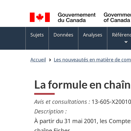
Sélection
WxT
de
Language
la
switcher
Menus
langue
Sujets
Données
Analyses
Référen
des
sujets
Accueil
Les nouveautés en matière de co
La formule en chaî
Avis et consultations :
13-605-X2001
Description :
À partir du 31 mai 2001, les Compte
chaîne Fisher.