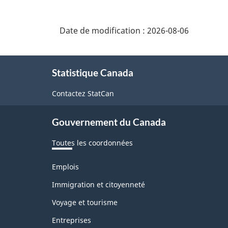
Date de modification :
2026-08-06
À
Statistique Canada
propos
de
Contactez StatCan
ce
Gouvernement du Canada
site
Toutes les coordonnées
Thèmes
Emplois
et
sujets
Immigration et citoyenneté
Voyage et tourisme
Entreprises