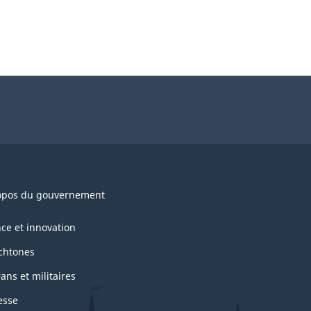
opos du gouvernement
nce et innovation
chtones
ans et militaires
esse