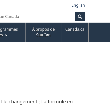
English
que Canada
Rechercher
rogrammes
À propos de
Canada.ca
es
StatCan
nt le changement : La formule en