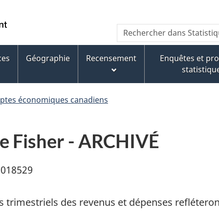
Aller
Aller
Passer
au
au
à
WxT
Rechercher dans Statisti
contenu
pied
la
Search
principal
de
version
page
HTML
ces
Géographie
Recensement
Enquêtes et p
form
simplifiée
statistiqu
mptes économiques canadiens
ne Fisher - ARCHIVÉ
0018529
s trimestriels des revenus et dépenses reflétero