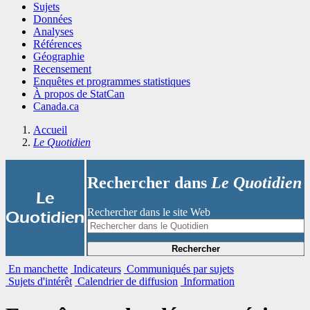
Sujets
Données
Analyses
Références
Géographie
Recensement
Enquêtes et programmes statistiques
À propos de StatCan
Canada.ca
Accueil
Le Quotidien
Rechercher dans
Le Quotidien
|
Le
Rechercher dans le site Web
Quotidien
Rechercher
En manchette
Indicateurs
Communiqués par sujets
Sujets d'intérêt
Calendrier de diffusion
Information