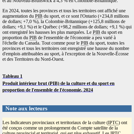
et au Nouveau-Brunswick à 4,3 % en Colombie-Britannique.
En 2024, toutes les provinces et tous les territoires ont affiché une
augmentation du
PIB
du sport, et ce sont l'Ontario (+234,8 millions
de dollars; +7,0 %), la Colombie-Britannique (+125,8 millions de
dollars; +9,1 %) et le Québec (+98,2 millions de dollars; +9,1 %) qui
ont enregistré les hausses les plus marquées. Le
PIB
du sport en
proportion du
PIB
de l'ensemble de l'économie a peu varié à
l'échelle du Canada. Tout comme pour le
PIB
du sport, toutes les
provinces et tous les territoires ont enregistré une hausse du nombre
d'emplois attribuables au sport, à l'exception de la Nouvelle-Écosse
et des Territoires du Nord-Ouest.
Tableau 1
Produit intérieur brut (PIB) de la culture et du sport en
proportion de l'ensemble de l'économie
, 2024
Note aux lecteurs
Les Indicateurs provinciaux et territoriaux de la culture (
IPTC
) ont
été conçus comme un prolongement du Compte satellite de la
culture provincial et territorial, qui est plus exhaustif. Les
IPTC