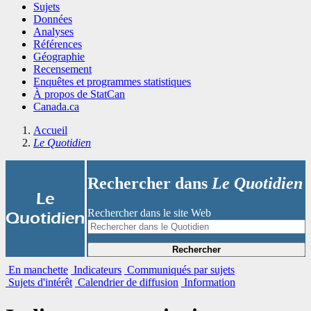
Sujets
Données
Analyses
Références
Géographie
Recensement
Enquêtes et programmes statistiques
À propos de StatCan
Canada.ca
Accueil
Le Quotidien
Rechercher dans
Le Quotidien
|
Le
Rechercher dans le site Web
Quotidien
Rechercher
En manchette
Indicateurs
Communiqués par sujets
Sujets d'intérêt
Calendrier de diffusion
Information