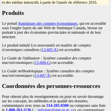
et des médias interactifs à partir de l'année de référence 2016.
Produits
Le portail
Statistiques des comptes économiques
, qui est accessible
sous l'onglet
Sujets
du site Web de Statistique Canada, brosse un
portrait à jour des économies provinciales et nationale et de leur
structure.
Le produit intitulé
Les nouveautés en matière de comptes
économiques canadiens
(
Numéro
13-605-X
) est accessible.
au
Le
Guide de l'utilisateur : Système canadien des comptes
catalogue
macroéconomiques
(
Numéro
13-606-G
) est accessible.
au
Le
Guide méthodologique : Système canadien des comptes
catalogue
macroéconomiques
(
Numéro
13-607-X
) est accessible.
au
catalogue
Coordonnées des personnes-ressources
Pour obtenir plus de renseignements ou pour en savoir davantage
sur les concepts, les méthodes et la qualité des données,
communiquez avec nous au
514-283-8300
ou composez sans frais
le
1-800-263-1136
(
infostats@statcan.gc.ca
), ou communiquez