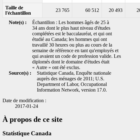
Taille de
23 765
60 512
20 493
2
l'échantillon
Note(s) :
Échantillon : Les hommes âgés de 25 à
34 ans dont le plus haut niveau d'études
complétées est le baccalauréat, et qui ont
étudié au Canada; les hommes qui ont
travaillé 30 heures ou plus au cours de la
semaine de référence en tant qu'employés et
qui avaient un code de profession valide. Les
diplomés dont le domaine d'études était
« Autre » ont été exclus.
Source(s) :
Statistique Canada, Enquête nationale
auprès des ménages de 2011; U.S.
Department of Labor, Occupational
Information Network, version 17.0.
Date de modification :
2017-01-24
À propos de ce site
Statistique Canada