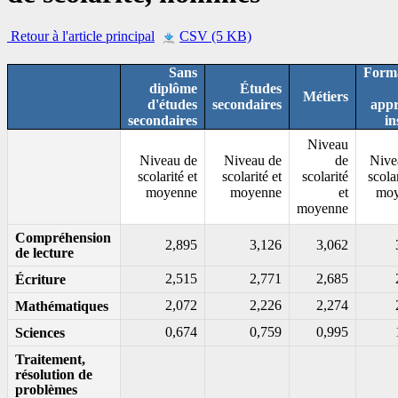
Retour à l'article principal
CSV (5 KB)
Sans
Form
diplôme
Études
Métiers
d'études
secondaires
appr
secondaires
in
Niveau
Niveau de
Niveau de
de
Nive
scolarité et
scolarité et
scolarité
scolar
moyenne
moyenne
et
moy
moyenne
Compréhension
2,895
3,126
3,062
de lecture
2,515
2,771
2,685
Écriture
2,072
2,226
2,274
Mathématiques
0,674
0,759
0,995
Sciences
Traitement,
résolution de
problèmes