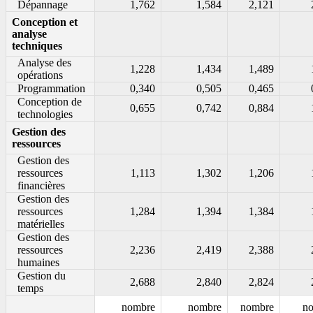
Dépannage
1,762
1,584
2,121
Conception et
analyse
techniques
Analyse des
1,228
1,434
1,489
opérations
Programmation
0,340
0,505
0,465
Conception de
0,655
0,742
0,884
technologies
Gestion des
ressources
Gestion des
ressources
1,113
1,302
1,206
financières
Gestion des
ressources
1,284
1,394
1,384
matérielles
Gestion des
ressources
2,236
2,419
2,388
humaines
Gestion du
2,688
2,840
2,824
temps
nombre
nombre
nombre
n