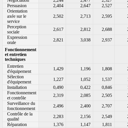
Négociation
2,244
2,477
2,327
Persuasion
2,404
2,647
2,527
Orientation
axée sur le
2,502
2,713
2,595
service
Perception
2,617
2,812
2,688
sociale
Expression
2,821
3,038
2,937
orale
Fonctionnement
et entretien
techniques
Entretien
1,429
1,196
1,808
d'équipement
Sélection
1,227
1,052
1,537
d'équipement
Installation
0,490
0,422
0,846
Fonctionnement
2,319
2,085
2,505
et contrôle
Surveillance du
2,496
2,400
2,707
fonctionnement
Contrôle de la
2,283
2,156
2,549
qualité
Réparation
1,376
1,147
1,811