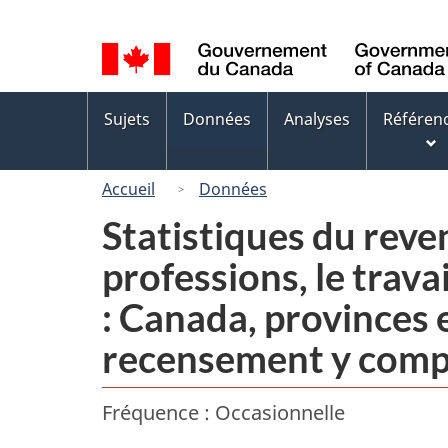
Sélection
de
la
Menus
langue
Sujets
Données
Analyses
Référen
des
sujets
Accueil
Données
Statistiques du reve
professions, le trava
: Canada, provinces 
recensement y compr
Fréquence : Occasionnelle