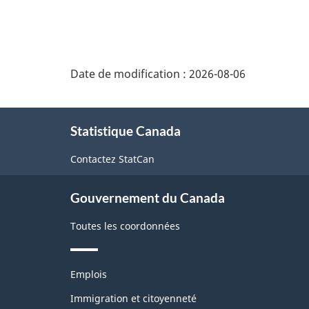
Date de modification :
2026-08-06
À
Statistique Canada
propos
de
Contactez StatCan
ce
Gouvernement du Canada
site
Toutes les coordonnées
Thèmes
Emplois
et
sujets
Immigration et citoyenneté