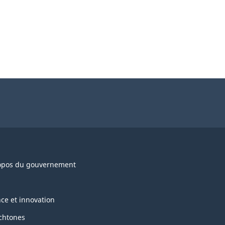
opos du gouvernement
nce et innovation
chtones