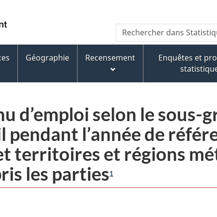
Passer
Passer
Passer
au
à
à
/
Recherche
Rechercher
contenu
« À
la
Government
dans
principal
propos
version
of
Statistique
de
HTML
ces
Géographie
Recensement
Enquêtes et p
Canada
Canada
ce
simplifiée
statistiqu
site »
nu d’emploi selon le sous-
il pendant l’année de référe
et territoires et régions mé
is les parties
1