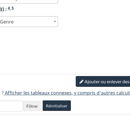
4
5
3) :
,
- Genre
Ajouter ou enlever de
 ?
Afficher les tableaux connexes, y compris d'autres calcul
Réinitialiser
Filtrer