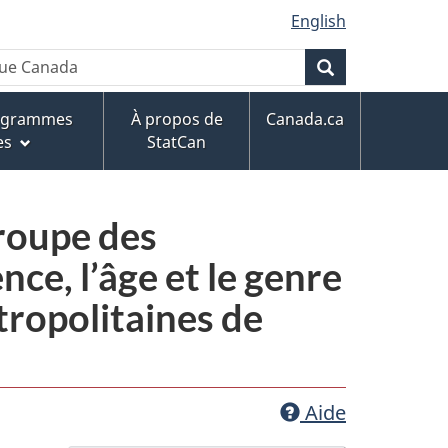
English
Recherche
rogrammes
À propos de
Canada.ca
es
StatCan
groupe des
nce, l’âge et le genre
tropolitaines de
Aide