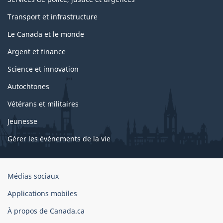
Transport et infrastructure
Le Canada et le monde
Argent et finance
Science et innovation
Autochtones
Vétérans et militaires
Jeunesse
Gérer les événements de la vie
Organisation
Médias sociaux
du
Applications mobiles
gouvernement
du
À propos de Canada.ca
Canada