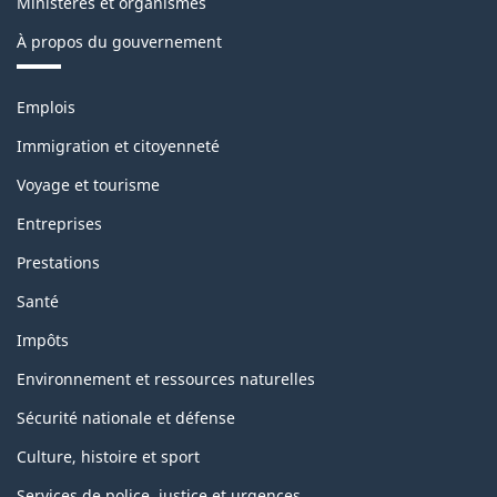
Ministères et organismes
À propos du gouvernement
Thèmes
Emplois
et
sujets
Immigration et citoyenneté
Voyage et tourisme
Entreprises
Prestations
Santé
Impôts
Environnement et ressources naturelles
Sécurité nationale et défense
Culture, histoire et sport
Services de police, justice et urgences