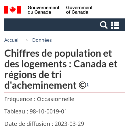
Passer
Passer
Recherche
/
au
à
Government
et
contenu
la
of
Re
menus
principal
version
Canada
et
HTML
me
Accueil
Données
simplifiée
Chiffres de population et
des logements : Canada et
régions de tri
d'acheminement ©
1
Fréquence : Occasionnelle
Tableau : 98-10-0019-01
Date de diffusion : 2023-03-29