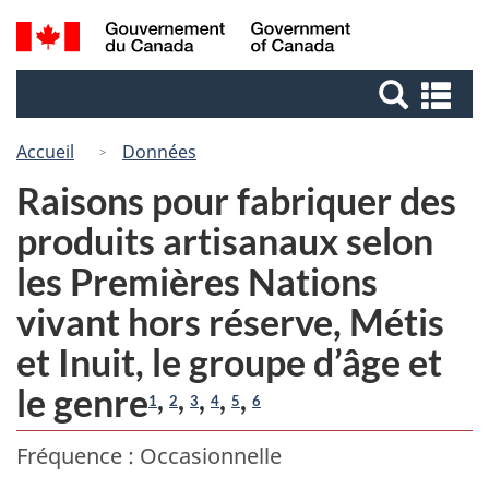
Passer
Passer
Recherche
/
au
à
Government
et
contenu
la
of
Re
menus
principal
version
Canada
et
HTML
me
Accueil
Données
simplifiée
Raisons pour fabriquer des
produits artisanaux selon
les Premières Nations
vivant hors réserve, Métis
et Inuit, le groupe d’âge et
le genre
,
,
,
,
,
1
2
3
4
5
6
Fréquence : Occasionnelle