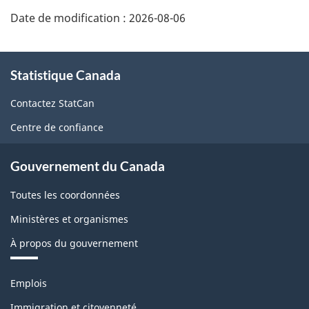
Date de modification :
2026-08-06
À
Statistique Canada
propos
de
Contactez StatCan
ce
Centre de confiance
site
Gouvernement du Canada
Toutes les coordonnées
Ministères et organismes
À propos du gouvernement
Thèmes
Emplois
et
sujets
Immigration et citoyenneté