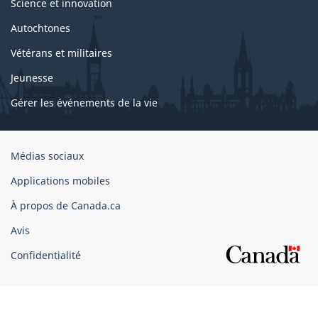
Science et innovation
Autochtones
Vétérans et militaires
Jeunesse
Gérer les événements de la vie
Organisation
Médias sociaux
du
Applications mobiles
gouvernement
du
À propos de Canada.ca
Canada
Avis
Confidentialité