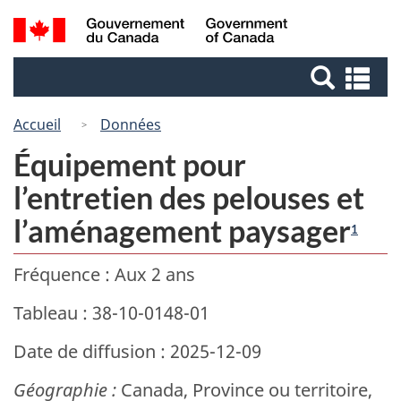
Passer
Passer
Recherche
/
au
à
Government
et
contenu
la
of
Re
menus
principal
version
Canada
et
HTML
me
Accueil
Données
simplifiée
Équipement pour
l’entretien des pelouses et
l’aménagement paysager
1
Fréquence : Aux 2 ans
Tableau : 38-10-0148-01
Date de diffusion : 2025-12-09
Géographie :
Canada, Province ou territoire,