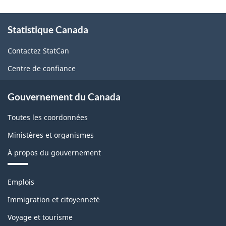
À
Statistique Canada
propos
de
Contactez StatCan
ce
Centre de confiance
site
Gouvernement du Canada
Toutes les coordonnées
Ministères et organismes
À propos du gouvernement
Thèmes
Emplois
et
sujets
Immigration et citoyenneté
Voyage et tourisme