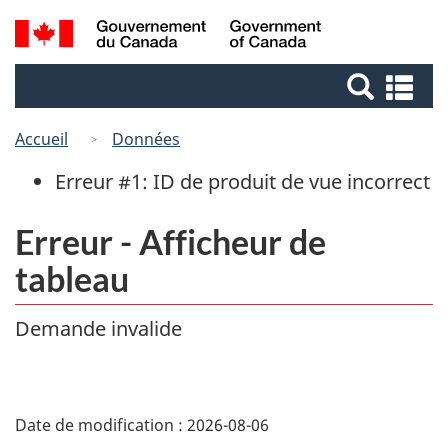
Passer
Passer
Recherche
/
au
à
Government
et
contenu
la
of
Re
menus
principal
version
Canada
et
HTML
me
Accueil
Données
simplifiée
Erreur #1: ID de produit de vue incorrect
Erreur - Afficheur de
tableau
Demande invalide
Date de modification :
2026-08-06