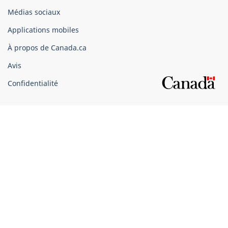
Organisation
Médias sociaux
du
Applications mobiles
gouvernement
du
À propos de Canada.ca
Canada
Avis
Confidentialité