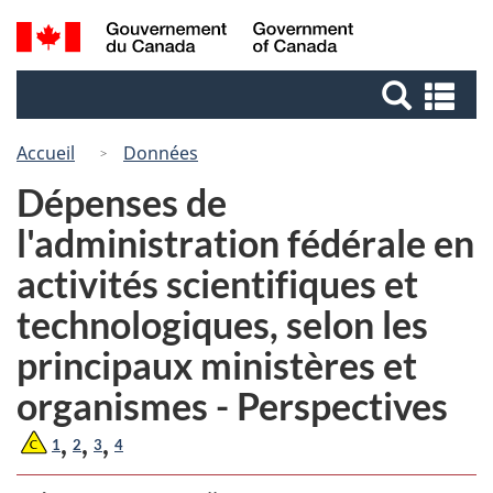
Passer
Passer
Recherche
/
au
à
Government
et
contenu
la
of
Re
menus
principal
version
Canada
et
HTML
me
Accueil
Données
simplifiée
Dépenses de
l'administration fédérale en
activités scientifiques et
technologiques, selon les
principaux ministères et
organismes - Perspectives
,
,
,
1
2
3
4