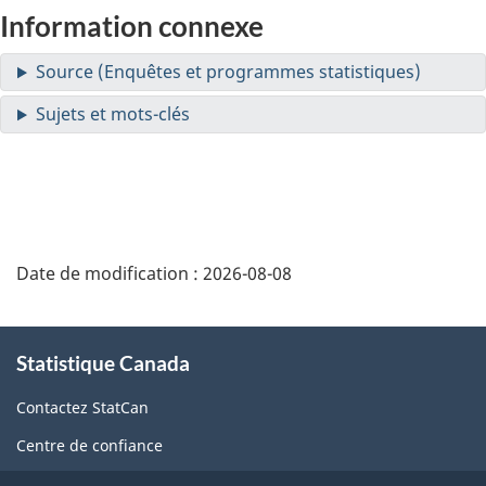
Information connexe
Date de modification :
2026-08-08
À
Statistique Canada
propos
de
Contactez StatCan
ce
Centre de confiance
site