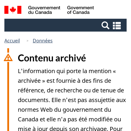
Passer
Passer
Recherche
/
au
à
Government
et
contenu
la
of
Re
menus
principal
version
Canada
et
HTML
me
Accueil
Données
simplifiée
Contenu archivé
L'information qui porte la mention «
archivée » est fournie à des fins de
référence, de recherche ou de tenue de
documents. Elle n'est pas assujettie aux
normes Web du gouvernement du
Canada et elle n'a pas été modifiée ou
mise à jour depuis son archivage. Pour