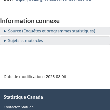
Information connexe
Date de modification :
2026-08-06
À
Statistique Canada
propos
de
Contactez StatCan