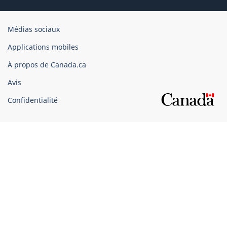
Organisation
Médias sociaux
du
Applications mobiles
gouvernement
du
À propos de Canada.ca
Canada
Avis
Confidentialité