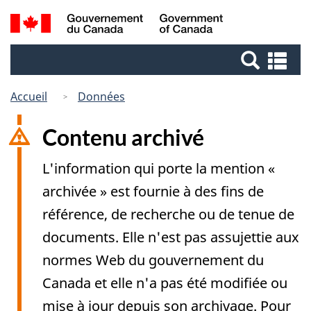
Passer
Passer
Recherche
/
au
à
Government
et
contenu
la
of
Re
menus
principal
version
Canada
et
HTML
me
Accueil
Données
simplifiée
Contenu archivé
L'information qui porte la mention «
archivée » est fournie à des fins de
référence, de recherche ou de tenue de
documents. Elle n'est pas assujettie aux
normes Web du gouvernement du
Canada et elle n'a pas été modifiée ou
mise à jour depuis son archivage. Pour